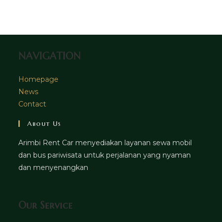
tab
new
a
tab
new
tab
NAVIGATION
Homepage
News
Contact
About Us
Arimbi Rent Car menyediakan layanan sewa mobil
dan bus pariwisata untuk perjalanan yang nyaman
dan menyenangkan
Our Service