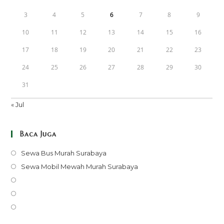
3
4
5
6
7
8
9
10
11
12
13
14
15
16
17
18
19
20
21
22
23
24
25
26
27
28
29
30
31
« Jul
Baca Juga
Opens
Sewa Bus Murah Surabaya
in
Opens
Sewa Mobil Mewah Murah Surabaya
a
in
Opens
new
a
in
Opens
tab
new
a
in
Opens
tab
new
a
in