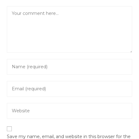
Comment
Enter
your
name
Enter
or
your
username
email
to
Enter
address
comment
your
to
website
comment
URL
Save my name, email, and website in this browser for the
(optional)