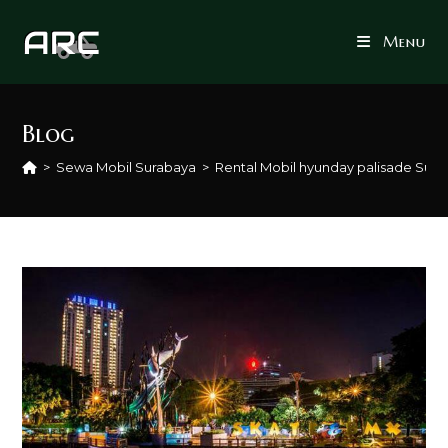
Skip
to
Menu
content
Blog
>
Sewa Mobil Surabaya
>
Rental Mobil hyunday palisade Sur