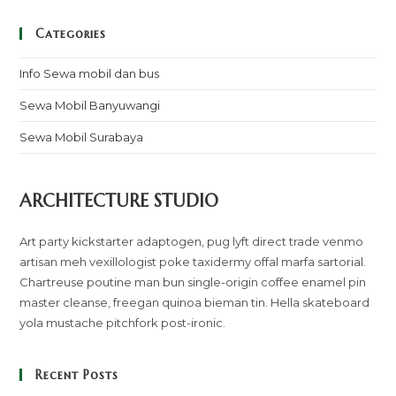
Categories
Info Sewa mobil dan bus
Sewa Mobil Banyuwangi
Sewa Mobil Surabaya
ARCHITECTURE STUDIO
Art party kickstarter adaptogen, pug lyft direct trade venmo
artisan meh vexillologist poke taxidermy offal marfa sartorial.
Chartreuse poutine man bun single-origin coffee enamel pin
master cleanse, freegan quinoa bieman tin. Hella skateboard
yola mustache pitchfork post-ironic.
Recent Posts