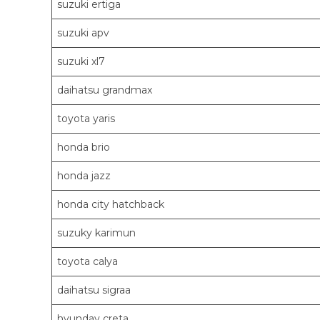
suzuki ertiga
suzuki apv
suzuki xl7
daihatsu grandmax
toyota yaris
honda brio
honda jazz
honda city hatchback
suzuky karimun
toyota calya
daihatsu sigraa
hyunday creta