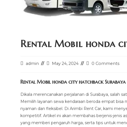
Rental Mobil honda ci
Post
Post
Post
admin
May 24, 2024
0 Comments
author:
last
comments:
modified:
Rental Mobil honda city hatchback Surabaya
Dikala merencanakan perjalanan di Surabaya, salah sat
Memilih layanan sewa kendaraan beroda empat bisa m
nyaman dan fleksibel. Di Arimbi Rent Car, kami meny
kompetitif. Artikel ini akan membahas berjenis-jenis
yang memberi pengaruh harga, serta tips untuk men