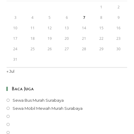
1
2
3
4
5
6
7
8
9
10
11
12
13
14
15
16
17
18
19
20
21
22
23
24
25
26
27
28
29
30
31
« Jul
Baca Juga
Opens
Sewa Bus Murah Surabaya
in
Opens
Sewa Mobil Mewah Murah Surabaya
a
in
Opens
new
a
in
Opens
tab
new
a
in
Opens