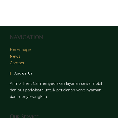
tab
new
a
in
tab
new
a
tab
new
tab
NAVIGATION
Homepage
News
Contact
About Us
Arimbi Rent Car menyediakan layanan sewa mobil
dan bus pariwisata untuk perjalanan yang nyaman
dan menyenangkan
Our Service