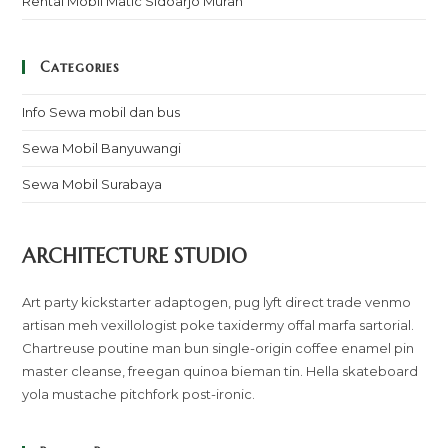
Rental Mobil Matic Sidoarjo Murah
Categories
Info Sewa mobil dan bus
Sewa Mobil Banyuwangi
Sewa Mobil Surabaya
ARCHITECTURE STUDIO
Art party kickstarter adaptogen, pug lyft direct trade venmo
artisan meh vexillologist poke taxidermy offal marfa sartorial.
Chartreuse poutine man bun single-origin coffee enamel pin
master cleanse, freegan quinoa bieman tin. Hella skateboard
yola mustache pitchfork post-ironic.