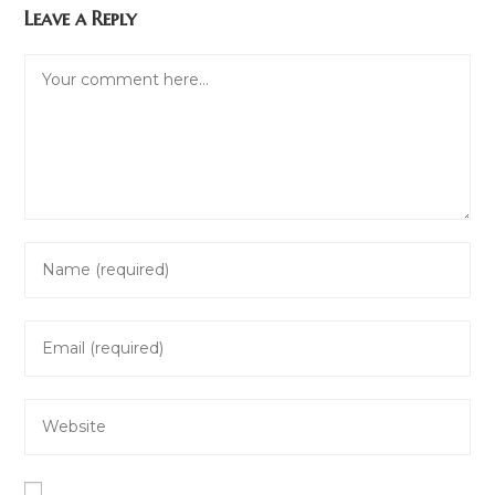
Leave a Reply
Comment
Enter
your
name
Enter
or
your
username
email
to
Enter
address
comment
your
to
website
comment
URL