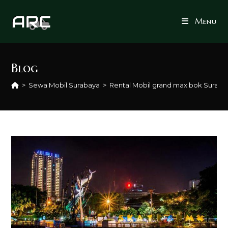
Skip
to
Menu
content
Blog
>
Sewa Mobil Surabaya
>
Rental Mobil grand max bok Suraba