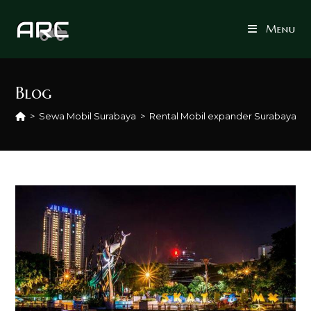
Skip
to
Menu
content
Blog
>
Sewa Mobil Surabaya
>
Rental Mobil expander Surabaya