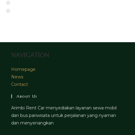
new
a
in
Opens
tab
new
a
in
Opens
tab
new
a
in
tab
new
a
tab
new
tab
NAVIGATION
Homepage
News
Contact
About Us
Arimbi Rent Car menyediakan layanan sewa mobil
dan bus pariwisata untuk perjalanan yang nyaman
dan menyenangkan