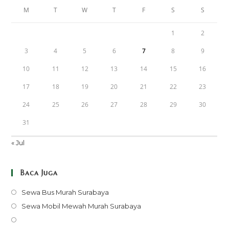
M
T
W
T
F
S
S
1
2
3
4
5
6
7
8
9
10
11
12
13
14
15
16
17
18
19
20
21
22
23
24
25
26
27
28
29
30
31
« Jul
Baca Juga
Opens
Sewa Bus Murah Surabaya
in
Opens
Sewa Mobil Mewah Murah Surabaya
a
in
Opens