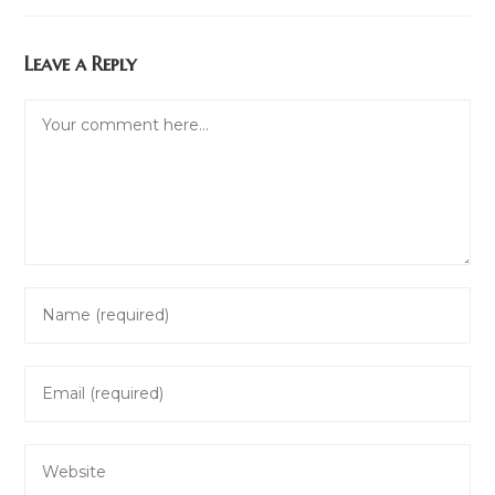
Leave a Reply
Comment
Enter
your
name
Enter
or
your
username
email
to
Enter
address
comment
your
to