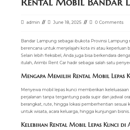
Rental Mobil Bandar L
Post
Post
Post
admin
June 18, 2025
0 Comments
author:
last
comments:
modified:
Bandar Lampung sebagai ibukota Provinsi Lampung 
berencana untuk menjelajahi kota ini atau keperluan bis
Selain lebih fleksibel, Anda juga bisa berkendara de
itulah, Arimbi Rent Car hadir sebagai salah satu peny
Mengapa Memilih Rental Mobil Lepas K
Menyewa mobil lepas kunci memberikan keleluasaan 
perjalanan tanpa tergantung pada supir dan jadwal o
berangkat, rute, hingga lokasi pemberhentian sesuai k
untuk wisata, acara keluarga, hingga kunjungan bisnis.
Kelebihan Rental Mobil Lepas Kunci di 