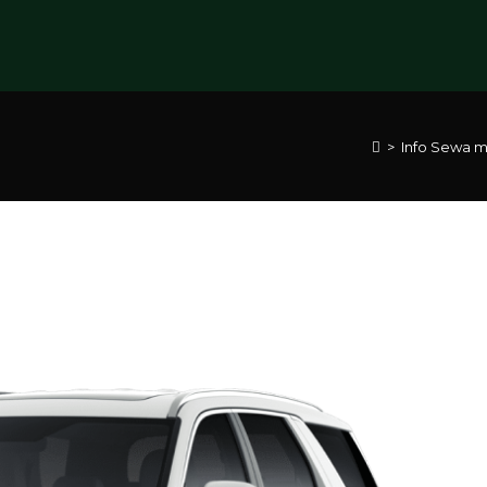
>
Info Sewa m