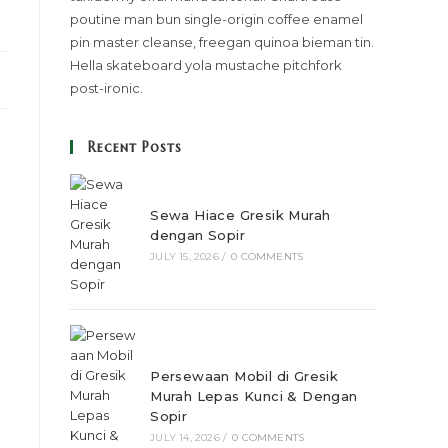
poutine man bun single-origin coffee enamel
pin master cleanse, freegan quinoa bieman tin.
Hella skateboard yola mustache pitchfork
post-ironic.
Recent Posts
Sewa Hiace Gresik Murah
dengan Sopir
JULY 15, 2026
/
0 COMMENTS
Persewaan Mobil di Gresik
Murah Lepas Kunci & Dengan
Sopir
JULY 14, 2026
/
0 COMMENTS