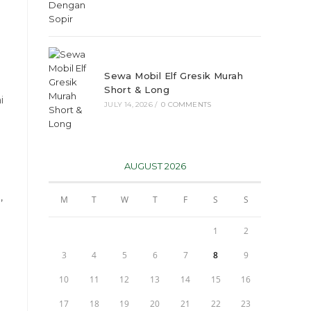
Sewa Mobil Elf Gresik Murah
Short & Long
i
JULY 14, 2026
/
0 COMMENTS
AUGUST 2026
,
M
T
W
T
F
S
S
1
2
3
4
5
6
7
8
9
10
11
12
13
14
15
16
17
18
19
20
21
22
23