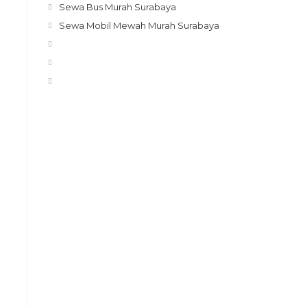
Opens
Sewa Bus Murah Surabaya
in
Opens
Sewa Mobil Mewah Murah Surabaya
a
in
Opens
new
a
in
Opens
tab
new
a
in
Opens
tab
new
a
in
tab
new
a
tab
new
tab