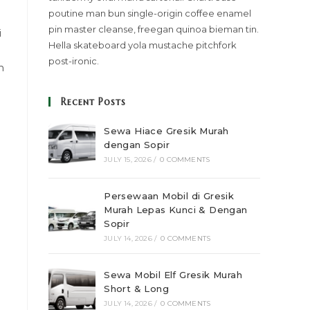
poutine man bun single-origin coffee enamel
pin master cleanse, freegan quinoa bieman tin.
i
Hella skateboard yola mustache pitchfork
post-ironic.
h
Recent Posts
Sewa Hiace Gresik Murah
dengan Sopir
JULY 15, 2026
/
0 COMMENTS
Persewaan Mobil di Gresik
Murah Lepas Kunci & Dengan
Sopir
JULY 14, 2026
/
0 COMMENTS
Sewa Mobil Elf Gresik Murah
Short & Long
JULY 14, 2026
/
0 COMMENTS