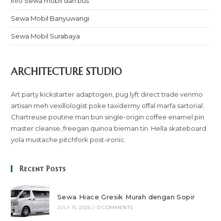
Info Sewa mobil dan bus
Sewa Mobil Banyuwangi
Sewa Mobil Surabaya
ARCHITECTURE STUDIO
Art party kickstarter adaptogen, pug lyft direct trade venmo
artisan meh vexillologist poke taxidermy offal marfa sartorial.
Chartreuse poutine man bun single-origin coffee enamel pin
master cleanse, freegan quinoa bieman tin. Hella skateboard
yola mustache pitchfork post-ironic.
Recent Posts
Sewa Hiace Gresik Murah dengan Sopir
JULY 15, 2026
/
0 COMMENTS