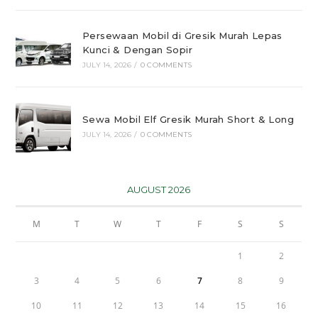
Persewaan Mobil di Gresik Murah Lepas
Kunci & Dengan Sopir
JULY 14, 2026
/
0 COMMENTS
Sewa Mobil Elf Gresik Murah Short & Long
JULY 14, 2026
/
0 COMMENTS
AUGUST 2026
M
T
W
T
F
S
S
1
2
3
4
5
6
7
8
9
10
11
12
13
14
15
16