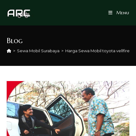
Skip
to
Menu
content
Blog
>
Sewa Mobil Surabaya
>
Harga Sewa Mobil toyota vellfire S