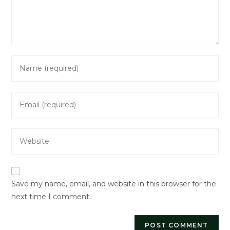
Enter
your
name
Enter
or
your
username
email
to
Enter
address
comment
your
to
website
comment
URL
Save my name, email, and website in this browser for the
(optional)
next time I comment.