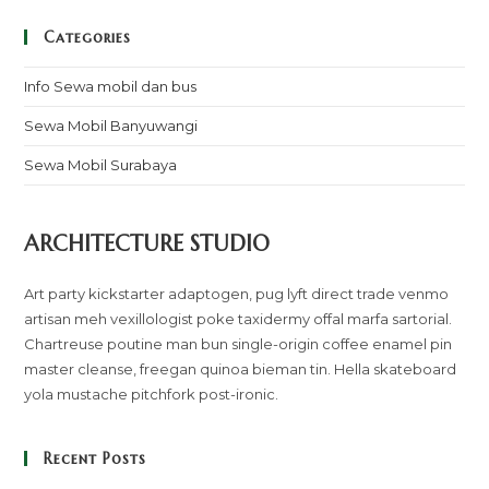
Categories
Info Sewa mobil dan bus
Sewa Mobil Banyuwangi
Sewa Mobil Surabaya
ARCHITECTURE STUDIO
Art party kickstarter adaptogen, pug lyft direct trade venmo
artisan meh vexillologist poke taxidermy offal marfa sartorial.
Chartreuse poutine man bun single-origin coffee enamel pin
master cleanse, freegan quinoa bieman tin. Hella skateboard
yola mustache pitchfork post-ironic.
Recent Posts