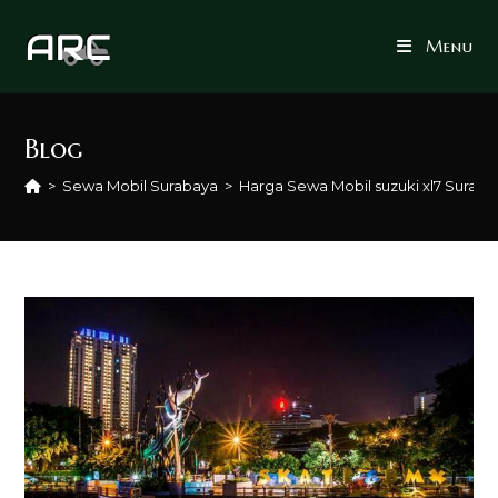
Skip
to
Menu
content
Blog
>
Sewa Mobil Surabaya
>
Harga Sewa Mobil suzuki xl7 Suraba