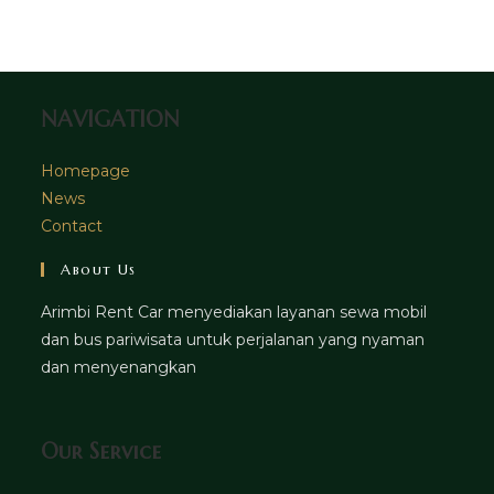
tab
new
a
tab
new
tab
NAVIGATION
Homepage
News
Contact
About Us
Arimbi Rent Car menyediakan layanan sewa mobil
dan bus pariwisata untuk perjalanan yang nyaman
dan menyenangkan
Our Service