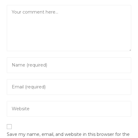
Comment
Enter
your
name
Enter
or
your
username
email
to
Enter
address
comment
your
to
website
comment
URL
Save my name, email, and website in this browser for the
(optional)