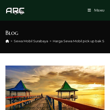
Skip
to
Menu
content
Blog
>
Sewa Mobil Surabaya
>
Harga Sewa Mobil pick up bak Sur