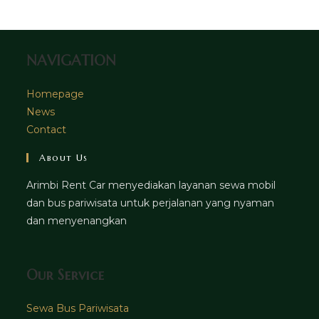
tab
new
tab
NAVIGATION
Homepage
News
Contact
About Us
Arimbi Rent Car menyediakan layanan sewa mobil
dan bus pariwisata untuk perjalanan yang nyaman
dan menyenangkan
Our Service
Sewa Bus Pariwisata