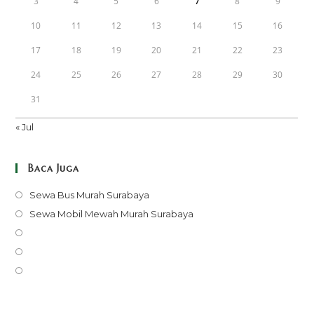
3
4
5
6
7
8
9
10
11
12
13
14
15
16
17
18
19
20
21
22
23
24
25
26
27
28
29
30
31
« Jul
Baca Juga
Opens
Sewa Bus Murah Surabaya
in
Opens
Sewa Mobil Mewah Murah Surabaya
a
in
Opens
new
a
in
Opens
tab
new
a
in
Opens
tab
new
a
in
tab
new
a