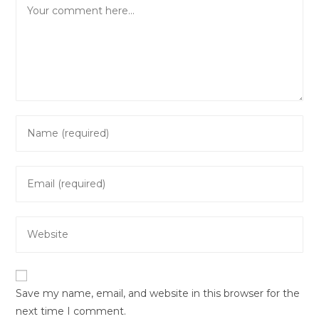
Comment
Enter
your
name
Enter
or
your
username
email
to
Enter
address
comment
your
to
website
comment
URL
Save my name, email, and website in this browser for the
(optional)
next time I comment.