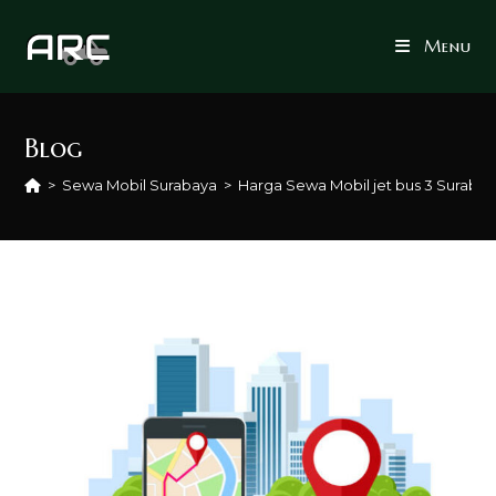
Skip
to
Menu
content
Blog
>
Sewa Mobil Surabaya
>
Harga Sewa Mobil jet bus 3 Suraba