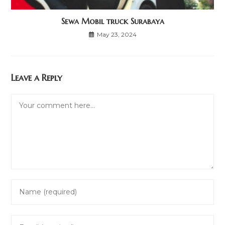
Sewa Mobil truck Surabaya
May 23, 2024
Leave a Reply
Comment
Enter
your
name
Enter
or