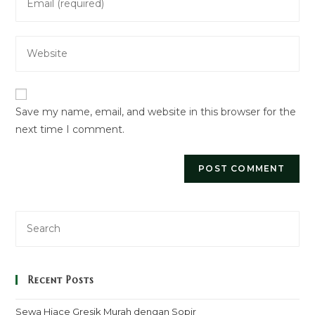
your
username
email
to
Enter
address
comment
your
to
website
comment
URL
Save my name, email, and website in this browser for the
(optional)
next time I comment.
Recent Posts
Sewa Hiace Gresik Murah dengan Sopir