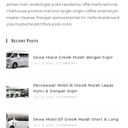
artisan meh vexillologist poke taxidermy offal marfa sartorial.
Chartreuse poutine man bun single-origin coffee enamel pin
master cleanse, freegan quinoa bieman tin. Hella skateboard
yola mustache pitchfork post-ironic.
Recent Posts
Sewa Hiace Gresik Murah dengan Sopir
JULY 15, 2026
/
0 COMMENTS
Persewaan Mobil di Gresik Murah Lepas
Kunci & Dengan Sopir
JULY 14, 2026
/
0 COMMENTS
Sewa Mobil Elf Gresik Murah Short & Long
JULY 14, 2026
/
0 COMMENTS