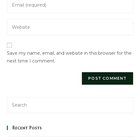
Enter
or
your
username
email
to
Enter
address
comment
your
to
website
comment
URL
Save my name, email, and website in this browser for the
(optional)
next time I comment.
Recent Posts