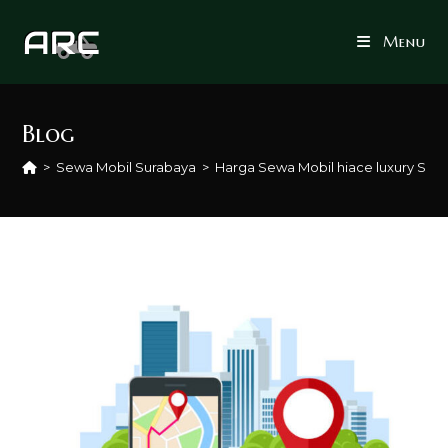
Skip
to
Menu
content
Blog
>
Sewa Mobil Surabaya
>
Harga Sewa Mobil hiace luxury Sur