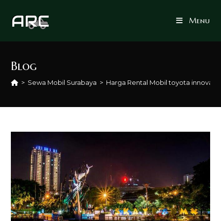
Skip
to
Menu
content
Blog
>
Sewa Mobil Surabaya
>
Harga Rental Mobil toyota innova r