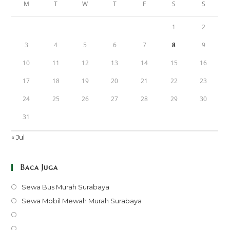
M
T
W
T
F
S
S
1
2
3
4
5
6
7
8
9
10
11
12
13
14
15
16
17
18
19
20
21
22
23
24
25
26
27
28
29
30
31
« Jul
Baca Juga
Opens
Sewa Bus Murah Surabaya
in
Opens
Sewa Mobil Mewah Murah Surabaya
a
in
Opens
new
a
in
Opens