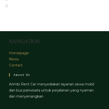
tab
new
a
in
Opens
tab
new
a
in
tab
new
a
tab
new
tab
NAVIGATION
Homepage
News
Contact
About Us
Arimbi Rent Car menyediakan layanan sewa mobil
dan bus pariwisata untuk perjalanan yang nyaman
dan menyenangkan