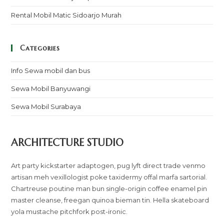
Rental Mobil Matic Sidoarjo Murah
Categories
Info Sewa mobil dan bus
Sewa Mobil Banyuwangi
Sewa Mobil Surabaya
ARCHITECTURE STUDIO
Art party kickstarter adaptogen, pug lyft direct trade venmo
artisan meh vexillologist poke taxidermy offal marfa sartorial.
Chartreuse poutine man bun single-origin coffee enamel pin
master cleanse, freegan quinoa bieman tin. Hella skateboard
yola mustache pitchfork post-ironic.