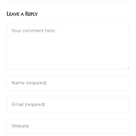
Leave a Reply
Comment
Enter
your
name
Enter
or
your
username
email
to
Enter
address
comment
your
to