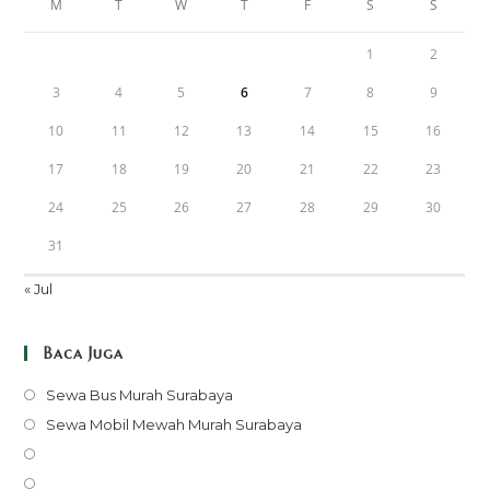
M
T
W
T
F
S
S
1
2
3
4
5
6
7
8
9
10
11
12
13
14
15
16
17
18
19
20
21
22
23
24
25
26
27
28
29
30
31
« Jul
Baca Juga
Opens
Sewa Bus Murah Surabaya
in
Opens
Sewa Mobil Mewah Murah Surabaya
a
in
Opens
new
a
in
Opens