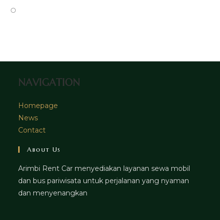
tab
new
a
in
Opens
tab
new
a
in
tab
new
a
tab
new
tab
NAVIGATION
Homepage
News
Contact
About Us
Arimbi Rent Car menyediakan layanan sewa mobil
dan bus pariwisata untuk perjalanan yang nyaman
dan menyenangkan