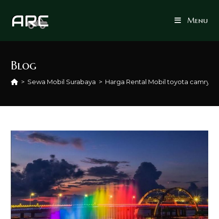
Skip
to
Menu
content
Blog
>
Sewa Mobil Surabaya
>
Harga Rental Mobil toyota camry hi