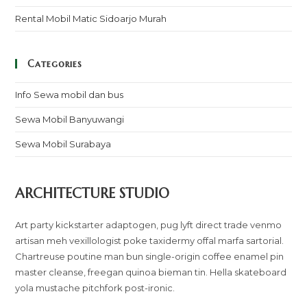
Rental Mobil Matic Sidoarjo Murah
Categories
Info Sewa mobil dan bus
Sewa Mobil Banyuwangi
Sewa Mobil Surabaya
ARCHITECTURE STUDIO
Art party kickstarter adaptogen, pug lyft direct trade venmo
artisan meh vexillologist poke taxidermy offal marfa sartorial.
Chartreuse poutine man bun single-origin coffee enamel pin
master cleanse, freegan quinoa bieman tin. Hella skateboard
yola mustache pitchfork post-ironic.