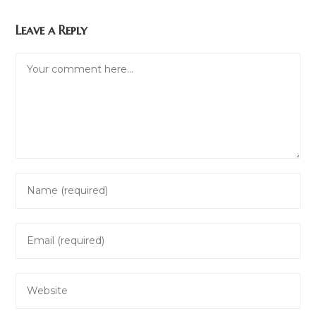
Leave a Reply
Comment
Enter
your
name
Enter
or
your
username
email
to
Enter
address
comment
your
to