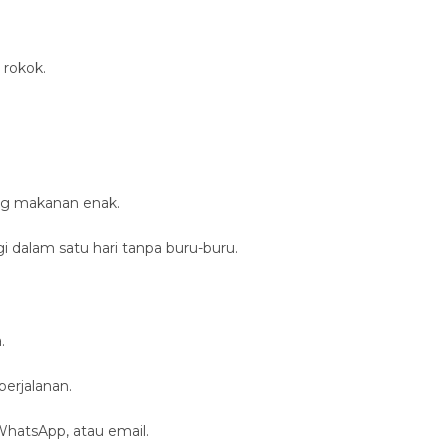
 rokok.
ing makanan enak.
 dalam satu hari tanpa buru-buru.
.
erjalanan.
WhatsApp, atau email.