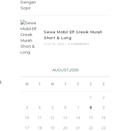
Sewa Mobil Elf Gresik Murah
Short & Long
JULY 14, 2026
/
0 COMMENTS
AUGUST 2026
,
M
T
W
T
F
S
S
1
2
3
4
5
6
7
8
9
10
11
12
13
14
15
16
17
18
19
20
21
22
23