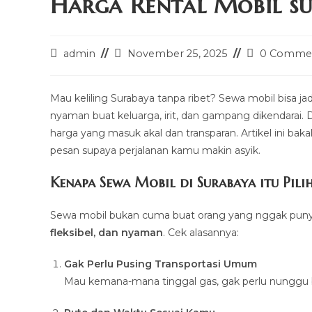
Harga Rental Mobil su
Post
Post
Post
admin
November 25, 2025
0 Comme
author:
last
comments:
modified:
Mau keliling Surabaya tanpa ribet? Sewa mobil bisa jad
nyaman buat keluarga, irit, dan gampang dikendarai. 
harga yang masuk akal dan transparan. Artikel ini bakal
pesan supaya perjalanan kamu makin asyik.
Kenapa Sewa Mobil di Surabaya itu Pili
Sewa mobil bukan cuma buat orang yang nggak punya
fleksibel, dan nyaman
. Cek alasannya:
Gak Perlu Pusing Transportasi Umum
Mau kemana-mana tinggal gas, gak perlu nunggu bu