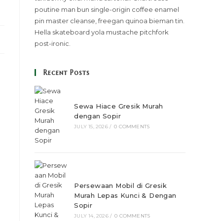
poutine man bun single-origin coffee enamel
pin master cleanse, freegan quinoa bieman tin.
Hella skateboard yola mustache pitchfork
post-ironic.
Recent Posts
Sewa Hiace Gresik Murah
dengan Sopir
JULY 15, 2026
/
0 COMMENTS
Persewaan Mobil di Gresik
Murah Lepas Kunci & Dengan
Sopir
JULY 14, 2026
/
0 COMMENTS