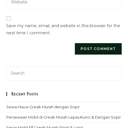
comment
your
to
website
comment
URL
Save my name, email, and website in this browser for the
(optional)
next time I comment.
Recent Posts
Sewa Hiace Gresik Murah dengan Sopir
Persewaan Mobil di Gresik Murah Lepas Kunci & Dengan Sopir
Sewa Mobil Elf Gresik Murah Short & Long