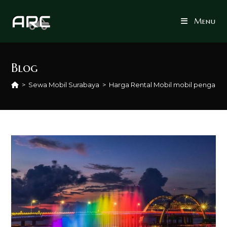
Skip
to
Menu
content
Blog
>
Sewa Mobil Surabaya
>
Harga Rental Mobil mobil penganti