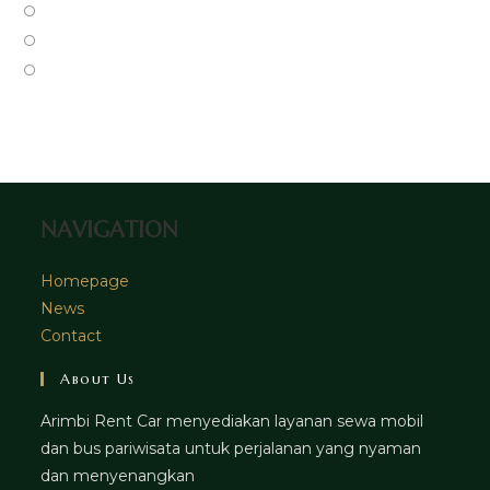
a
in
Opens
new
a
in
Opens
tab
new
a
in
Opens
tab
new
a
in
tab
new
a
tab
new
tab
NAVIGATION
Homepage
News
Contact
About Us
Arimbi Rent Car menyediakan layanan sewa mobil
dan bus pariwisata untuk perjalanan yang nyaman
dan menyenangkan