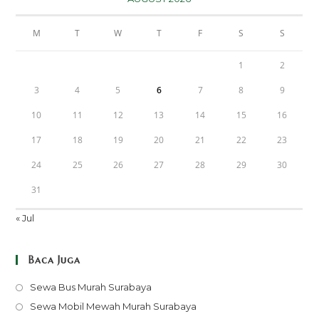
M
T
W
T
F
S
S
1
2
3
4
5
6
7
8
9
10
11
12
13
14
15
16
17
18
19
20
21
22
23
24
25
26
27
28
29
30
31
« Jul
Baca Juga
Opens
Sewa Bus Murah Surabaya
in
Opens
Sewa Mobil Mewah Murah Surabaya