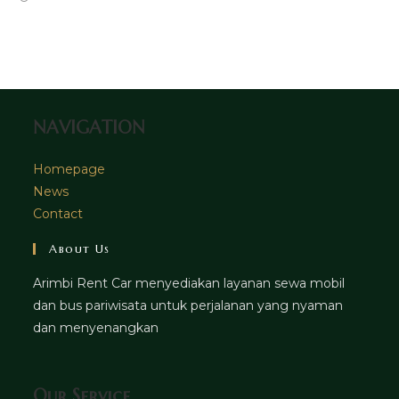
tab
new
a
in
tab
new
a
tab
new
tab
NAVIGATION
Homepage
News
Contact
About Us
Arimbi Rent Car menyediakan layanan sewa mobil
dan bus pariwisata untuk perjalanan yang nyaman
dan menyenangkan
Our Service