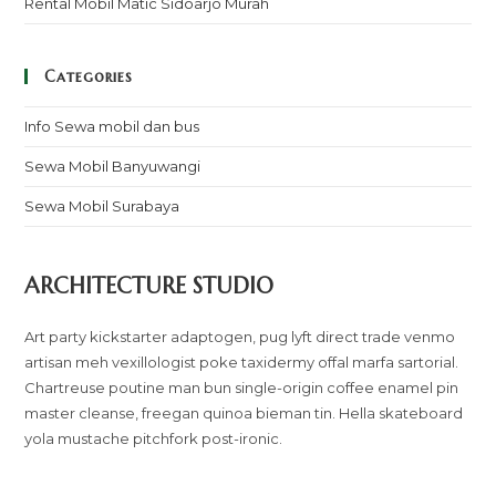
Rental Mobil Matic Sidoarjo Murah
Categories
Info Sewa mobil dan bus
Sewa Mobil Banyuwangi
Sewa Mobil Surabaya
ARCHITECTURE STUDIO
Art party kickstarter adaptogen, pug lyft direct trade venmo
artisan meh vexillologist poke taxidermy offal marfa sartorial.
Chartreuse poutine man bun single-origin coffee enamel pin
master cleanse, freegan quinoa bieman tin. Hella skateboard
yola mustache pitchfork post-ironic.