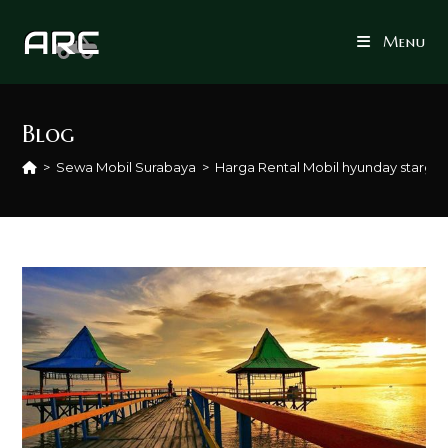
Skip
to
Menu
content
Blog
>
Sewa Mobil Surabaya
>
Harga Rental Mobil hyunday starga