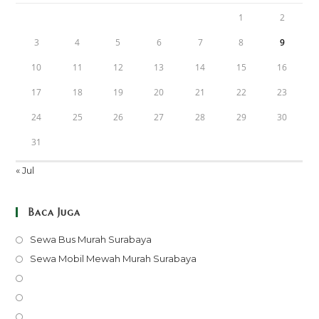
1
2
3
4
5
6
7
8
9
10
11
12
13
14
15
16
17
18
19
20
21
22
23
24
25
26
27
28
29
30
31
« Jul
Baca Juga
Opens
Sewa Bus Murah Surabaya
in
Opens
Sewa Mobil Mewah Murah Surabaya
a
in
Opens
new
a
in
Opens
tab
new
a
in
Opens