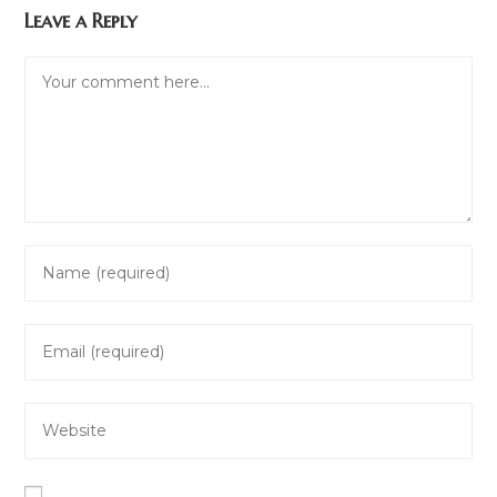
Leave a Reply
Comment
Enter
your
name
Enter
or
your
username
email
to
Enter
address
comment
your
to
website
comment