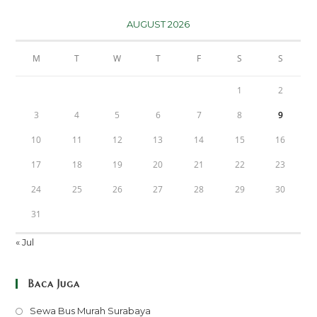
AUGUST 2026
M
T
W
T
F
S
S
1
2
3
4
5
6
7
8
9
10
11
12
13
14
15
16
17
18
19
20
21
22
23
24
25
26
27
28
29
30
31
« Jul
Baca Juga
Opens
Sewa Bus Murah Surabaya