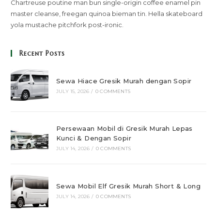
Chartreuse poutine man bun single-origin coffee enamel pin
master cleanse, freegan quinoa bieman tin. Hella skateboard
yola mustache pitchfork post-ironic.
Recent Posts
Sewa Hiace Gresik Murah dengan Sopir
JULY 15, 2026
/
0 COMMENTS
Persewaan Mobil di Gresik Murah Lepas
Kunci & Dengan Sopir
JULY 14, 2026
/
0 COMMENTS
Sewa Mobil Elf Gresik Murah Short & Long
JULY 14, 2026
/
0 COMMENTS