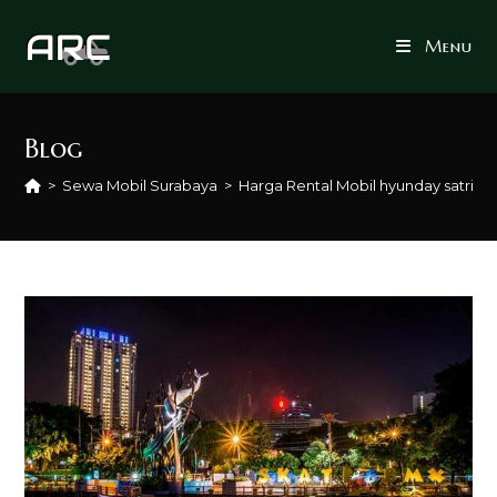
Skip
to
Menu
content
Blog
>
Sewa Mobil Surabaya
>
Harga Rental Mobil hyunday satria 