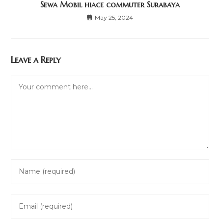
Sewa Mobil hiace commuter Surabaya
May 25, 2024
Leave a Reply
Comment
Enter
your
name
Enter
or
your
username