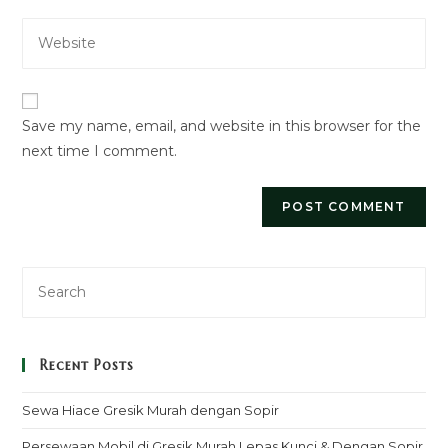
email
to
Enter
address
comment
your
to
website
comment
URL
Save my name, email, and website in this browser for the
(optional)
next time I comment.
Recent Posts
Sewa Hiace Gresik Murah dengan Sopir
Persewaan Mobil di Gresik Murah Lepas Kunci & Dengan Sopir