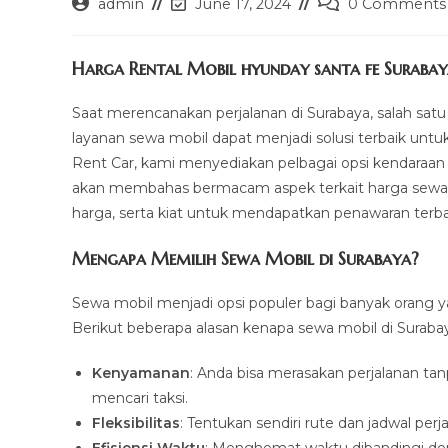
Post
Post
Post
admin
June 17, 2024
0 Comments
author:
last
comments:
modified:
Harga Rental Mobil hyunday santa fe Surabay
Saat merencanakan perjalanan di Surabaya, salah satu
layanan sewa mobil dapat menjadi solusi terbaik untu
Rent Car, kami menyediakan pelbagai opsi kendaraan 
akan membahas bermacam aspek terkait harga sewa 
harga, serta kiat untuk mendapatkan penawaran terba
Mengapa Memilih Sewa Mobil di Surabaya?
Sewa mobil menjadi opsi populer bagi banyak orang y
Berikut beberapa alasan kenapa sewa mobil di Surabay
Kenyamanan
: Anda bisa merasakan perjalanan tanp
mencari taksi.
Fleksibilitas
: Tentukan sendiri rute dan jadwal per