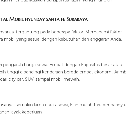
gan mengaplikasikan transportasi lazim yang mungkin
al Mobil hyunday santa fe Surabaya
ervariasi tergantung pada beberapa faktor. Memahami faktor-
wa mobil yang sesuai dengan kebutuhan dan anggaran Anda.
ri pengaruh harga sewa. Empat dengan kapasitas besar atau
ih tinggi dibandingi kendaraan beroda empat ekonomi. Arimbi
ri city car, SUV, sampai mobil mewah.
asanya, semakin lama durasi sewa, kian murah tarif per harinya.
anan layak keperluan.