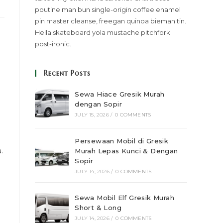
poutine man bun single-origin coffee enamel
pin master cleanse, freegan quinoa bieman tin.
Hella skateboard yola mustache pitchfork
post-ironic.
Recent Posts
Sewa Hiace Gresik Murah
dengan Sopir
JULY 15, 2026
/
0 COMMENTS
Persewaan Mobil di Gresik
.
Murah Lepas Kunci & Dengan
Sopir
JULY 14, 2026
/
0 COMMENTS
Sewa Mobil Elf Gresik Murah
Short & Long
JULY 14, 2026
/
0 COMMENTS