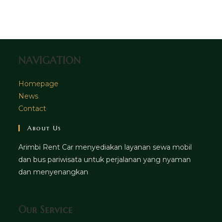
in
tab
new
a
tab
new
tab
NAVIGATION
Homepage
News
Contact
About Us
Arimbi Rent Car menyediakan layanan sewa mobil
dan bus pariwisata untuk perjalanan yang nyaman
dan menyenangkan
Our Service