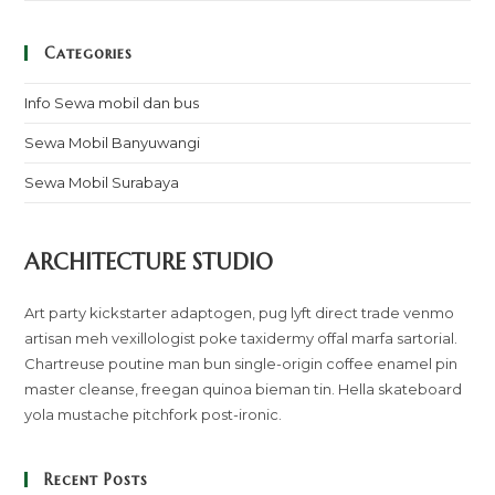
Categories
Info Sewa mobil dan bus
Sewa Mobil Banyuwangi
Sewa Mobil Surabaya
ARCHITECTURE STUDIO
Art party kickstarter adaptogen, pug lyft direct trade venmo
artisan meh vexillologist poke taxidermy offal marfa sartorial.
Chartreuse poutine man bun single-origin coffee enamel pin
master cleanse, freegan quinoa bieman tin. Hella skateboard
yola mustache pitchfork post-ironic.
Recent Posts