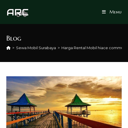
Skip
to
Menu
content
Blog
>
Sewa Mobil Surabaya
>
Harga Rental Mobil hiace commute