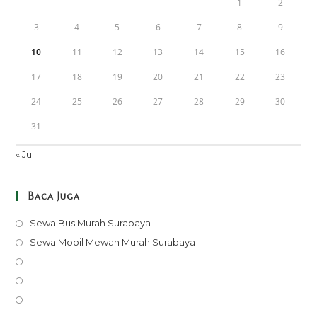
1
2
3
4
5
6
7
8
9
10
11
12
13
14
15
16
17
18
19
20
21
22
23
24
25
26
27
28
29
30
31
« Jul
Baca Juga
Opens
Sewa Bus Murah Surabaya
in
Opens
Sewa Mobil Mewah Murah Surabaya
a
in
Opens
new
a
in
Opens
tab
new
a
in
Opens
tab
new
a