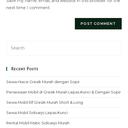
Save my name, email, and website in this browser for the
(optional)
next time I comment.
Recent Posts
Sewa Hiace Gresik Murah dengan Sopir
Persewaan Mobil di Gresik Murah Lepas Kunci & Dengan Sopir
Sewa Mobil Elf Gresik Murah Short & Long
Sewa Mobil Sidoarjo Lepas Kunci
Rental Mobil Matic Sidoarjo Murah