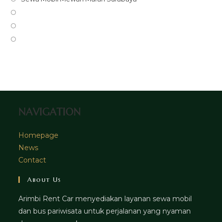
a
in
Opens
new
a
in
Opens
tab
new
a
in
Opens
tab
new
a
in
tab
new
a
tab
new
tab
NAVIGATION
Homepage
News
Contact
About Us
Arimbi Rent Car menyediakan layanan sewa mobil
dan bus pariwisata untuk perjalanan yang nyaman