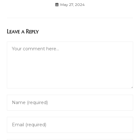
May 27, 2024
Leave a Reply
Comment
Enter
your
name
Enter
or
your
username
email
to