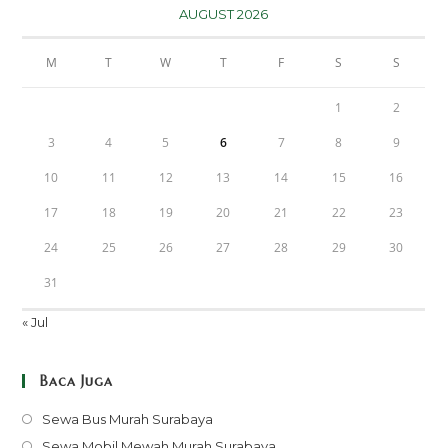
AUGUST 2026
M
T
W
T
F
S
S
1
2
3
4
5
6
7
8
9
10
11
12
13
14
15
16
17
18
19
20
21
22
23
24
25
26
27
28
29
30
31
« Jul
Baca Juga
Opens
Sewa Bus Murah Surabaya
in
Opens
Sewa Mobil Mewah Murah Surabaya