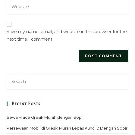
Enter
address
comment
your
to
website
comment
URL
Save my name, email, and website in this browser for the
(optional)
next time I comment.
Recent Posts
Sewa Hiace Gresik Murah dengan Sopir
Persewaan Mobil di Gresik Murah Lepas Kunci & Dengan Sopir