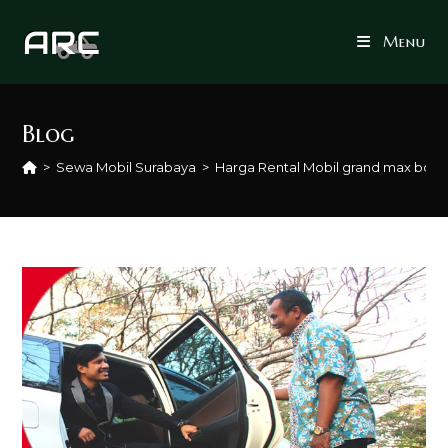
Skip
to
Menu
content
Blog
>
Sewa Mobil Surabaya
>
Harga Rental Mobil grand max bok