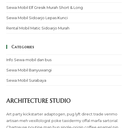
Sewa Mobil Elf Gresik Murah Short & Long
Sewa Mobil Sidoarjo Lepas Kunci
Rental Mobil Matic Sidoarjo Murah
Categories
Info Sewa mobil dan bus
Sewa Mobil Banyuwangi
Sewa Mobil Surabaya
ARCHITECTURE STUDIO
Art party kickstarter adaptogen, pug lyft direct trade venmo
artisan meh vexillologist poke taxidermy offal marfa sartorial.
Chartreuse poutine man bun single-origin coffee enamel pin