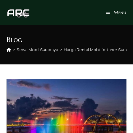
Skip
to
Menu
content
Blog
>
Sewa Mobil Surabaya
>
Harga Rental Mobil fortuner Suraba