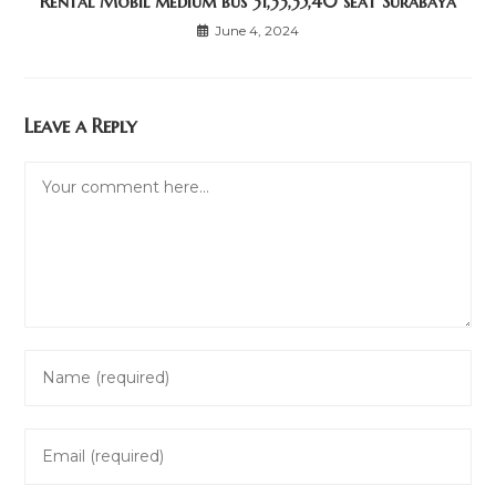
Rental Mobil medium bus 31,33,35,40 seat Surabaya
June 4, 2024
Leave a Reply
Comment
Enter
your
name
Enter
or
your
username
email