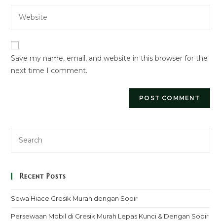
to
Enter
address
comment
your
to
website
comment
URL
Save my name, email, and website in this browser for the
(optional)
next time I comment.
Recent Posts
Sewa Hiace Gresik Murah dengan Sopir
Persewaan Mobil di Gresik Murah Lepas Kunci & Dengan Sopir