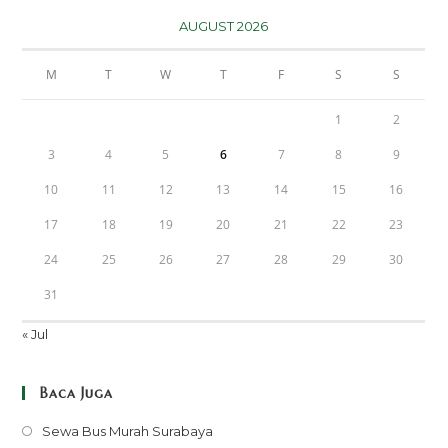
AUGUST 2026
M
T
W
T
F
S
S
1
2
3
4
5
6
7
8
9
10
11
12
13
14
15
16
17
18
19
20
21
22
23
24
25
26
27
28
29
30
31
« Jul
Baca Juga
Opens
Sewa Bus Murah Surabaya