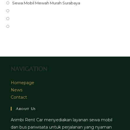
in
Opens
Sewa Mobil Mewah Murah Surabaya
a
in
Opens
new
a
in
Opens
tab
new
a
in
Opens
tab
new
a
in
tab
new
a
tab
new
tab
NAVIGATION
Homepage
News
Contact
About Us
Arimbi Rent Car menyediakan layanan sewa mobil
dan bus pariwisata untuk perjalanan yang nyaman