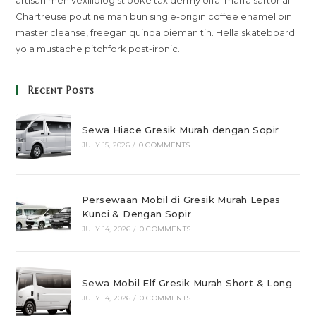
Chartreuse poutine man bun single-origin coffee enamel pin
master cleanse, freegan quinoa bieman tin. Hella skateboard
yola mustache pitchfork post-ironic.
Recent Posts
Sewa Hiace Gresik Murah dengan Sopir
JULY 15, 2026
/
0 COMMENTS
Persewaan Mobil di Gresik Murah Lepas
Kunci & Dengan Sopir
JULY 14, 2026
/
0 COMMENTS
Sewa Mobil Elf Gresik Murah Short & Long
JULY 14, 2026
/
0 COMMENTS