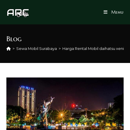
Skip
to
Menu
content
Blog
>
Sewa Mobil Surabaya
>
Harga Rental Mobil daihatsu xenia 