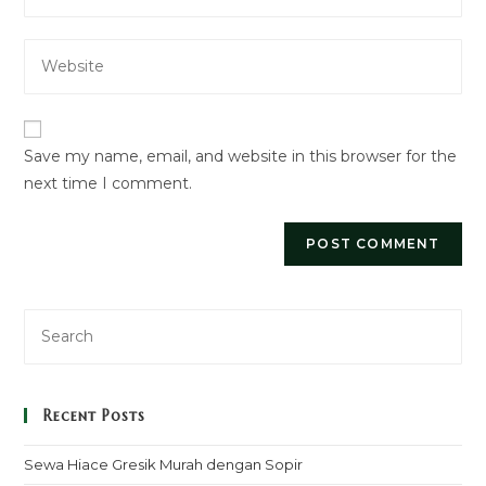
your
username
email
to
Enter
address
comment
your
to
website
comment
URL
Save my name, email, and website in this browser for the
(optional)
next time I comment.
Recent Posts
Sewa Hiace Gresik Murah dengan Sopir