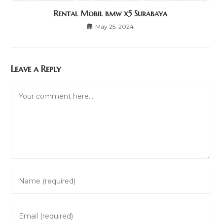
Rental Mobil bmw x5 Surabaya
May 25, 2024
Leave a Reply
Comment
Enter
your
name
Enter
or