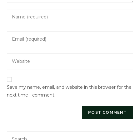
Enter
your
name
Enter
or
your
username
email
to
Enter
address
comment
your
to
website
comment
URL
Save my name, email, and website in this browser for the
(optional)
next time I comment.