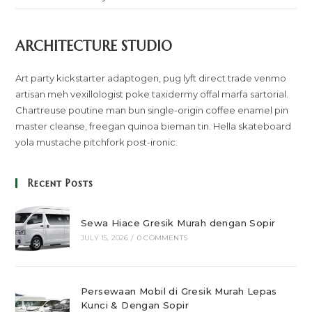
ARCHITECTURE STUDIO
Art party kickstarter adaptogen, pug lyft direct trade venmo
artisan meh vexillologist poke taxidermy offal marfa sartorial.
Chartreuse poutine man bun single-origin coffee enamel pin
master cleanse, freegan quinoa bieman tin. Hella skateboard
yola mustache pitchfork post-ironic.
Recent Posts
Sewa Hiace Gresik Murah dengan Sopir
JULY 15, 2026
/
0 COMMENTS
Persewaan Mobil di Gresik Murah Lepas
Kunci & Dengan Sopir