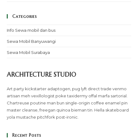
Categories
Info Sewa mobil dan bus
Sewa Mobil Banyuwangi
Sewa Mobil Surabaya
ARCHITECTURE STUDIO
Art party kickstarter adaptogen, pug lyft direct trade venmo
artisan meh vexillologist poke taxidermy offal marfa sartorial.
Chartreuse poutine man bun single-origin coffee enamel pin
master cleanse, freegan quinoa bieman tin. Hella skateboard
yola mustache pitchfork post-ironic.
Recent Posts