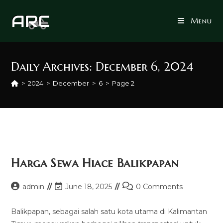
Skip
to
Menu
content
Daily Archives: December 6, 2024
>
2024
>
December
>
6
>
Page 2
Harga Sewa Hiace Balikpapan
Post
Post
Post
admin
June 18, 2025
0 Comments
author:
last
comments:
modified:
Balikpapan, sebagai salah satu kota utama di Kalimantan