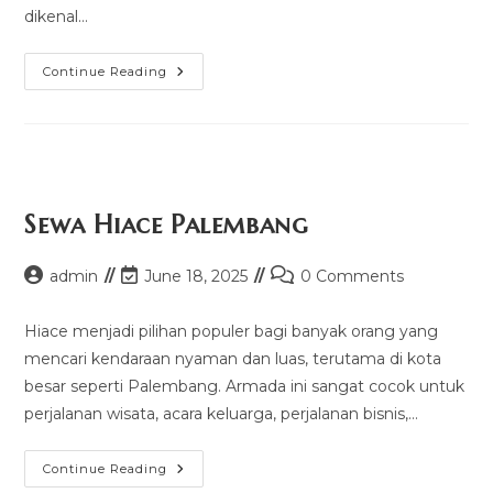
dikenal…
Harga
Continue Reading
Sewa
Hiace
Batam
Sewa Hiace Palembang
Post
Post
Post
admin
June 18, 2025
0 Comments
author:
last
comments:
modified:
Hiace menjadi pilihan populer bagi banyak orang yang
mencari kendaraan nyaman dan luas, terutama di kota
besar seperti Palembang. Armada ini sangat cocok untuk
perjalanan wisata, acara keluarga, perjalanan bisnis,…
Sewa
Continue Reading
Hiace