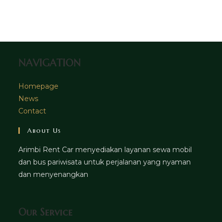
new
a
in
tab
new
a
tab
new
tab
NAVIGATION
Homepage
News
Contact
About Us
Arimbi Rent Car menyediakan layanan sewa mobil
dan bus pariwisata untuk perjalanan yang nyaman
dan menyenangkan
Our Service