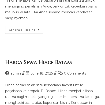
Timur, menawarkan berbagai pilihan transportasi untuk
menunjang perjalanan Anda, baik untuk keperluan bisnis
maupun wisata. Jika Anda sedang mencari kendaraan
yang nyaman,…
Harga
Continue Reading
Sewa
Hiace
Balikpapan
Harga Sewa Hiace Batam
Post
Post
Post
admin
June 18, 2025
0 Comments
author:
last
comments:
modified:
Hiace adalah salah satu kendaraan favorit untuk
perjalanan kelompok. Di Batam, Hiace menjadi pilihan
utama bagi mereka yang ingin berlibur bersama keluarga,
menghadiri acara, atau keperluan bisnis. Kendaraan ini