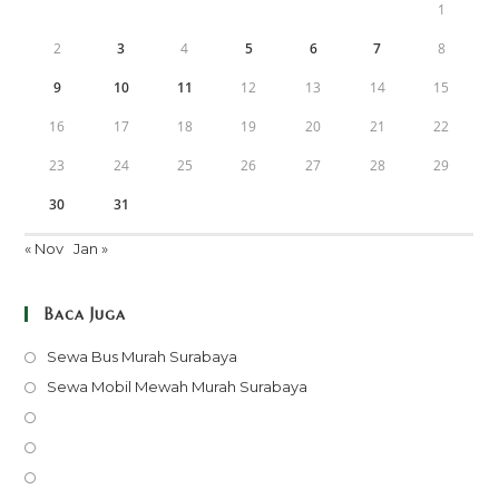
1
2
3
4
5
6
7
8
9
10
11
12
13
14
15
16
17
18
19
20
21
22
23
24
25
26
27
28
29
30
31
« Nov
Jan »
Baca Juga
Opens
Sewa Bus Murah Surabaya
in
Opens
Sewa Mobil Mewah Murah Surabaya
a
in
Opens
new
a
in
Opens
tab
new
a
in
Opens
tab