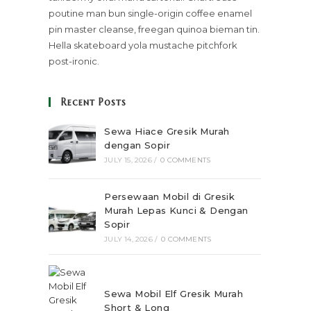
poutine man bun single-origin coffee enamel
pin master cleanse, freegan quinoa bieman tin.
Hella skateboard yola mustache pitchfork
post-ironic.
Recent Posts
Sewa Hiace Gresik Murah
dengan Sopir
JULY 15, 2026
/
0 COMMENTS
Persewaan Mobil di Gresik
Murah Lepas Kunci & Dengan
Sopir
JULY 14, 2026
/
0 COMMENTS
Sewa Mobil Elf Gresik Murah
Short & Long