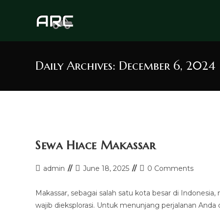
Skip
to
content
Daily Archives: December 6, 2024
Sewa Hiace Makassar
Post
Post
Post
admin
June 18, 2025
0 Comments
author:
last
comments:
modified:
Makassar, sebagai salah satu kota besar di Indonesia
wajib dieksplorasi. Untuk menunjang perjalanan Anda d