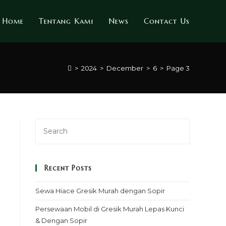
Home
Tentang Kami
News
Contact Us
>
2024
>
December
>
6
>
Page 3
Recent Posts
Sewa Hiace Gresik Murah dengan Sopir
Persewaan Mobil di Gresik Murah Lepas Kunci
& Dengan Sopir