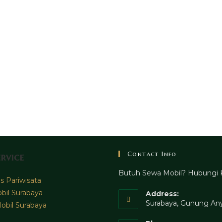
Contact Info
rvice
Butuh Sewa Mobil? Hubungi 
 Pariwisata
bil Surabaya
Address:
Surabaya, Gunung Any
obil Surabaya