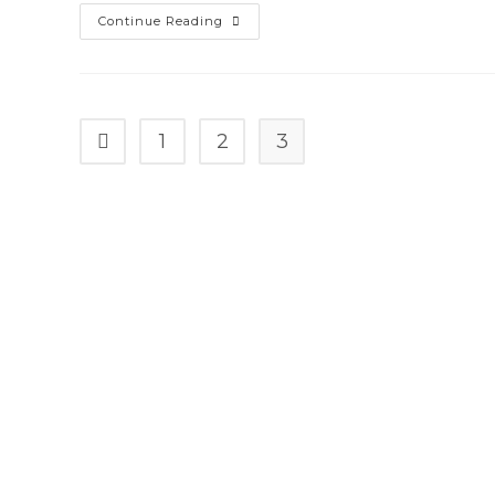
Sewa
Continue Reading
Hiace
Makassar
1
2
3
Go to the previous page