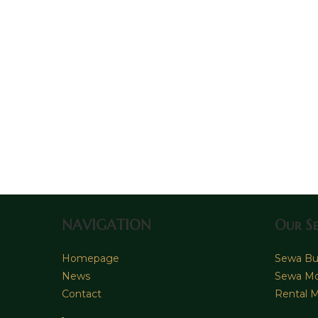
NAVIGATION
Our Se
Homepage
Sewa Bus
News
Sewa Mo
Contact
Rental M