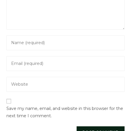
Enter
your
name
Enter
or
your
username
email
to
Enter
address
comment
your
to
website
comment
URL
Save my name, email, and website in this browser for the
(optional)
next time I comment.