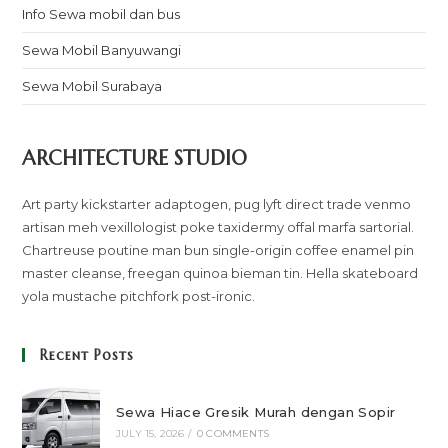
Info Sewa mobil dan bus
Sewa Mobil Banyuwangi
Sewa Mobil Surabaya
ARCHITECTURE STUDIO
Art party kickstarter adaptogen, pug lyft direct trade venmo
artisan meh vexillologist poke taxidermy offal marfa sartorial.
Chartreuse poutine man bun single-origin coffee enamel pin
master cleanse, freegan quinoa bieman tin. Hella skateboard
yola mustache pitchfork post-ironic.
Recent Posts
Sewa Hiace Gresik Murah dengan Sopir
JULY 15, 2026
/
0 COMMENTS