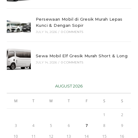
Persewaan Mobil di Gresik Murah Lepas
Kunci & Dengan Sopir
JULY 14, 2026
/
0 COMMENTS
Sewa Mobil Elf Gresik Murah Short & Long
JULY 14, 2026
/
0 COMMENTS
AUGUST 2026
M
T
W
T
F
S
S
1
2
3
4
5
6
7
8
9
10
11
12
13
14
15
16