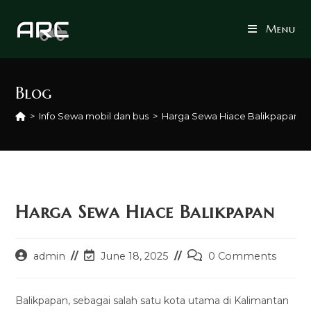
Skip
to
Menu
content
Blog
>
Info Sewa mobil dan bus
>
Harga Sewa Hiace Balikpapan
Harga Sewa Hiace Balikpapan
Post
Post
Post
admin
June 18, 2025
0 Comments
author:
last
comments:
modified:
Balikpapan, sebagai salah satu kota utama di Kalimantan