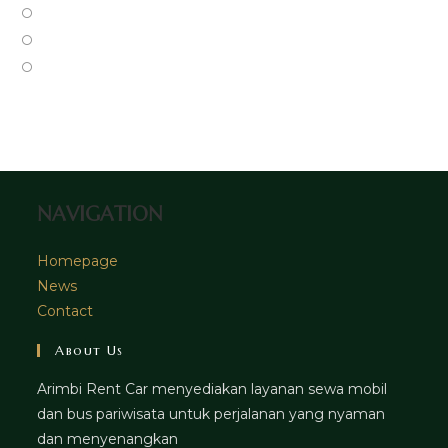
a
in
Opens
new
a
in
Opens
tab
new
a
in
Opens
tab
new
a
in
tab
new
a
tab
new
tab
NAVIGATION
Homepage
News
Contact
About Us
Arimbi Rent Car menyediakan layanan sewa mobil
dan bus pariwisata untuk perjalanan yang nyaman
dan menyenangkan