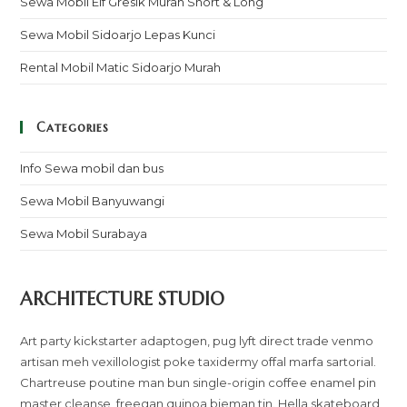
Sewa Mobil Elf Gresik Murah Short & Long
Sewa Mobil Sidoarjo Lepas Kunci
Rental Mobil Matic Sidoarjo Murah
Categories
Info Sewa mobil dan bus
Sewa Mobil Banyuwangi
Sewa Mobil Surabaya
ARCHITECTURE STUDIO
Art party kickstarter adaptogen, pug lyft direct trade venmo
artisan meh vexillologist poke taxidermy offal marfa sartorial.
Chartreuse poutine man bun single-origin coffee enamel pin
master cleanse, freegan quinoa bieman tin. Hella skateboard