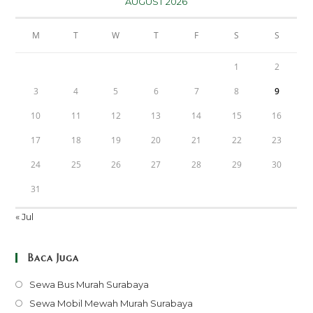
AUGUST 2026
M
T
W
T
F
S
S
1
2
3
4
5
6
7
8
9
10
11
12
13
14
15
16
17
18
19
20
21
22
23
24
25
26
27
28
29
30
31
« Jul
Baca Juga
Opens
Sewa Bus Murah Surabaya
in
Opens
Sewa Mobil Mewah Murah Surabaya