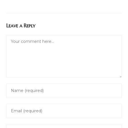
Leave a Reply
Comment
Enter
your
name
Enter
or
your
username
email
to
Enter