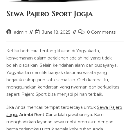
Sewa Pajero Sport Jogja
Post
Post
Post
admin
June 18, 2025
0 Comments
author:
last
comments:
modified:
Ketika berbicara tentang liburan di Yogyakarta,
kenyamanan dalam perjalanan adalah hal yang tidak
boleh diabaikan. Selain keindahan alam dan budayanya,
Yogyakarta memiliki banyak destinasi wisata yang
berjarak cukup jauh satu sama lain. Oleh karena itu,
menggunakan kendaraan yang nyaman dan berkualitas
seperti Pajero Sport bisa menjadi pilihan terbaik.
Jika Anda mencari tempat terpercaya untuk
Sewa Pajero
Jogja
,
Arimbi Rent Car
adalah jawabannya. Kami
menghadirkan layanan sewa mobil premium dengan
harga terjangkau untuk segala kebutuhan Anda.