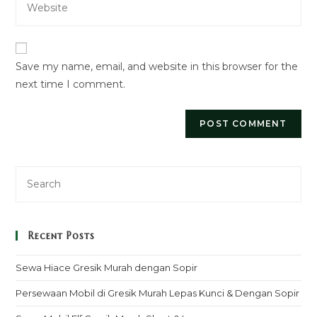
address
comment
your
to
website
comment
URL
Save my name, email, and website in this browser for the
(optional)
next time I comment.
Recent Posts
Sewa Hiace Gresik Murah dengan Sopir
Persewaan Mobil di Gresik Murah Lepas Kunci & Dengan Sopir