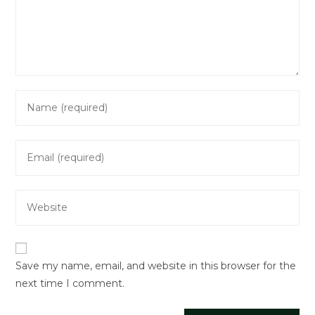
Enter
your
name
Enter
or
your
username
email
to
Enter
address
comment
your
to
website
comment
URL
Save my name, email, and website in this browser for the
(optional)
next time I comment.