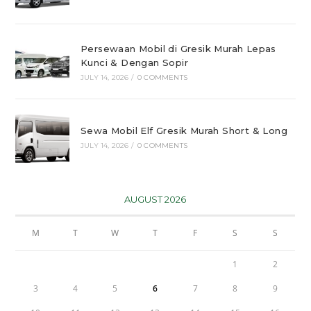
Persewaan Mobil di Gresik Murah Lepas
Kunci & Dengan Sopir
JULY 14, 2026
/
0 COMMENTS
Sewa Mobil Elf Gresik Murah Short & Long
JULY 14, 2026
/
0 COMMENTS
AUGUST 2026
M
T
W
T
F
S
S
1
2
3
4
5
6
7
8
9