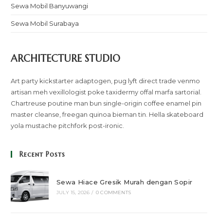
Sewa Mobil Banyuwangi
Sewa Mobil Surabaya
ARCHITECTURE STUDIO
Art party kickstarter adaptogen, pug lyft direct trade venmo
artisan meh vexillologist poke taxidermy offal marfa sartorial.
Chartreuse poutine man bun single-origin coffee enamel pin
master cleanse, freegan quinoa bieman tin. Hella skateboard
yola mustache pitchfork post-ironic.
Recent Posts
Sewa Hiace Gresik Murah dengan Sopir
JULY 15, 2026
/
0 COMMENTS