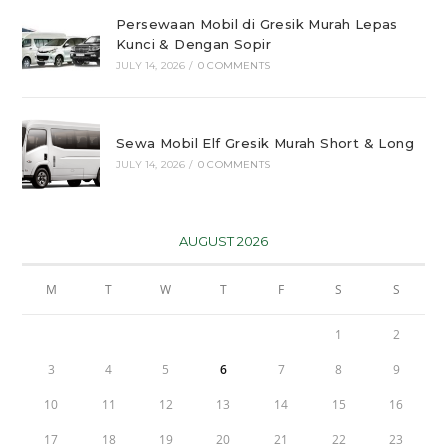
Persewaan Mobil di Gresik Murah Lepas
Kunci & Dengan Sopir
JULY 14, 2026
/
0 COMMENTS
Sewa Mobil Elf Gresik Murah Short & Long
JULY 14, 2026
/
0 COMMENTS
AUGUST 2026
M
T
W
T
F
S
S
1
2
3
4
5
6
7
8
9
10
11
12
13
14
15
16
17
18
19
20
21
22
23