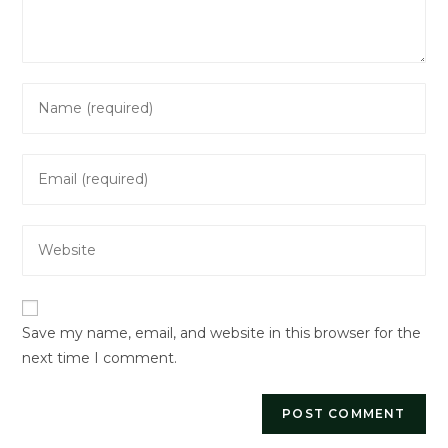
Enter
your
name
Enter
or
your
username
email
to
Enter
address
comment
your
to
website
comment
URL
Save my name, email, and website in this browser for the
(optional)
next time I comment.