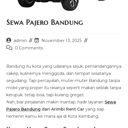
Sewa Pajero Bandung
Post
Post
admin
November 13, 2025
author:
last
Post
0 Comments
modified:
comments:
Bandung itu kota yang udaranya sejuk, pemandangannya
cakep, kulinernya menggoda, dan tempat wisatanya
segudang. Tapi percayalah, muter-muter Bandung tanpa
mobil yang proper itu rasanya seperti makan seblak tanpa
kerupuk: tetap bisa, tapi kurang greget.
Nah, biar perjalanan makin mantap, hadir layanan
Sewa
Pajero Bandung
dari Arimbi Rent Car
yang siap
nemenin kamu ke mana aja di Kota Kembang.