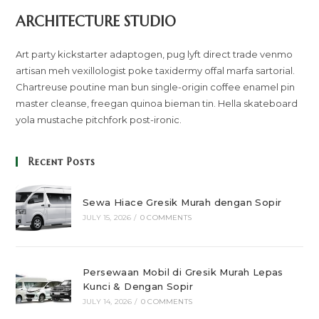
ARCHITECTURE STUDIO
Art party kickstarter adaptogen, pug lyft direct trade venmo
artisan meh vexillologist poke taxidermy offal marfa sartorial.
Chartreuse poutine man bun single-origin coffee enamel pin
master cleanse, freegan quinoa bieman tin. Hella skateboard
yola mustache pitchfork post-ironic.
Recent Posts
Sewa Hiace Gresik Murah dengan Sopir
JULY 15, 2026
/
0 COMMENTS
Persewaan Mobil di Gresik Murah Lepas
Kunci & Dengan Sopir
JULY 14, 2026
/
0 COMMENTS