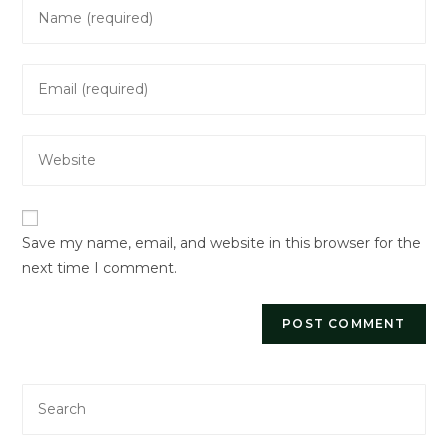
Enter
your
name
Enter
or
your
username
email
to
Enter
address
comment
your
to
website
comment
URL
Save my name, email, and website in this browser for the
(optional)
next time I comment.