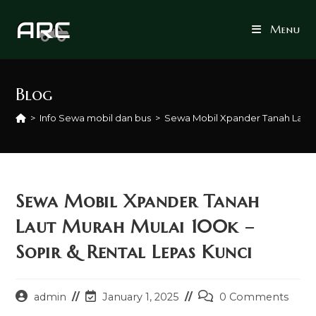
Skip
to
Menu
content
Blog
>
Info Sewa mobil dan bus
>
Sewa Mobil Xpander Tanah Laut M
Sewa Mobil Xpander Tanah
Laut Murah Mulai 100k –
Sopir & Rental Lepas Kunci
Post
Post
Post
admin
January 1, 2025
0 Comments
author:
last
comments: