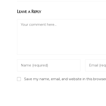
Leave a Reply
Comment
Enter
Enter
your
your
name
email
Save my name, email, and website in this browse
or
address
username
to
to
comment
comment