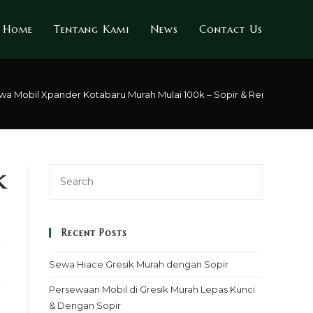
Home
Tentang Kami
News
Contact Us
wa Mobil Xpander Kotabaru Murah Mulai 100k – Sopir & Rental Lepas 
k
Recent Posts
Sewa Hiace Gresik Murah dengan Sopir
Persewaan Mobil di Gresik Murah Lepas Kunci
& Dengan Sopir