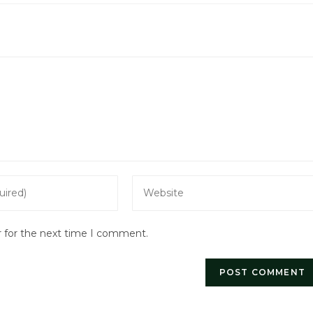
Enter
your
website
r for the next time I comment.
URL
(optional)