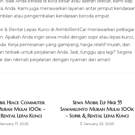
. Baik Anda berada di kota besar atau daerah sekitar, kami siap
i Anda. Kami juga menawarkan layanan antar jemput kendaraa
mbilan atau pengembalian kendaraan beroda empat.
ir & Rental Lepas Kunci di ArimbiRentCar menawarkan pelbagai
n. Apakah Anda ingin sewa mobil dengan sopir atau lepas kunci,
nda. Kerja pemesanan yang gampang, harga relatif murah, dan
 terbaik untuk perjalanan Anda. Jadi, tunggu apa lagi? Segera
r dan nikmati perjalanan dengan nyaman dan aman!
bil Hiace Commuter
Sewa Mobil Elf Nkr 55
Murah Mulai 100k –
Sawahlunto Murah Mulai 100k
 Rental Lepas Kunci
– Sopir & Rental Lepas Kunci
January 17, 2025
January 23, 2025