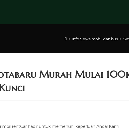
>
Info Sewa mobil dan bus
>
Se
Kotabaru Murah Mulai 100
 Kunci
 ArimbiRentCar hadir untuk memenuhi keperluan Anda! Kami