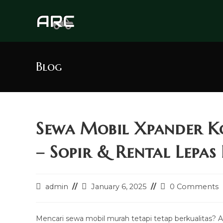
Skip
to
content
Blog
Sewa Mobil Xpander 
– Sopir & Rental Lepas
Post
Post
Post
admin
January 6, 2025
0 Comments
author:
last
comments:
modified:
Mencari sewa mobil murah tetapi tetap berkualitas?