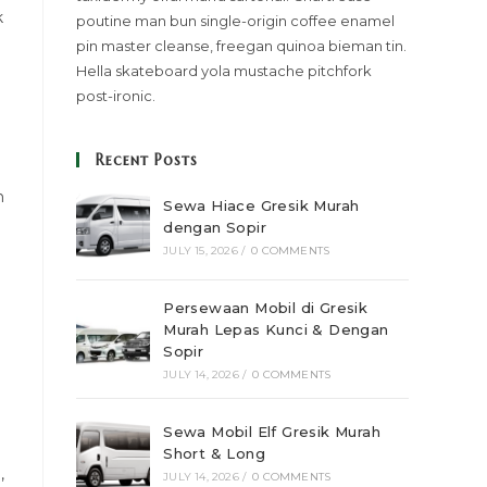
k
poutine man bun single-origin coffee enamel
pin master cleanse, freegan quinoa bieman tin.
Hella skateboard yola mustache pitchfork
post-ironic.
Recent Posts
n
Sewa Hiace Gresik Murah
dengan Sopir
JULY 15, 2026
/
0 COMMENTS
Persewaan Mobil di Gresik
Murah Lepas Kunci & Dengan
Sopir
JULY 14, 2026
/
0 COMMENTS
Sewa Mobil Elf Gresik Murah
Short & Long
,
JULY 14, 2026
/
0 COMMENTS