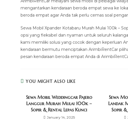
ArimbiRentCar melayani sewa mobil di pelbagai wilayah
mengantarkan kendaraan beroda empat sewa ke lokas
beroda empat agar Anda tak perlu cemas soal penga
Sewa Mobil Xpander Kotabaru Murah Mulai 100k – Sop
opsi yang fleksibel dan nyaman untuk seluruh kalanga
kami memiliki solusi yang cocok dengan keperluan A
kendaraan bermutu menciptakan ArimbiRentCar pilihan
pesan kendaraan beroda empat Anda di ArimbiRentCa
YOU MIGHT ALSO LIKE
Sewa Mobil Weddingcar Pajero
Sewa Mo
Langgur Murah Mulai 100k –
Landak 
Sopir & Rental Lepas Kunci
Sopir &
January 14, 2025