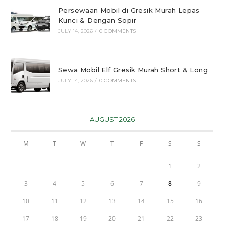
Persewaan Mobil di Gresik Murah Lepas
Kunci & Dengan Sopir
JULY 14, 2026
/
0 COMMENTS
Sewa Mobil Elf Gresik Murah Short & Long
JULY 14, 2026
/
0 COMMENTS
AUGUST 2026
M
T
W
T
F
S
S
1
2
3
4
5
6
7
8
9
10
11
12
13
14
15
16
17
18
19
20
21
22
23