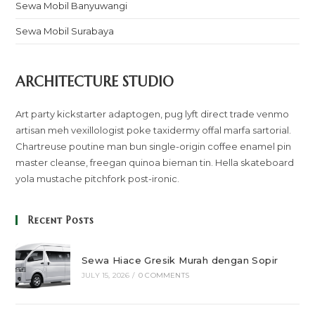
Sewa Mobil Banyuwangi
Sewa Mobil Surabaya
ARCHITECTURE STUDIO
Art party kickstarter adaptogen, pug lyft direct trade venmo
artisan meh vexillologist poke taxidermy offal marfa sartorial.
Chartreuse poutine man bun single-origin coffee enamel pin
master cleanse, freegan quinoa bieman tin. Hella skateboard
yola mustache pitchfork post-ironic.
Recent Posts
Sewa Hiace Gresik Murah dengan Sopir
JULY 15, 2026
/
0 COMMENTS