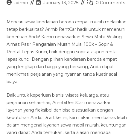
Post
Post
Post
admin
January 13, 2025
0 Comments
author:
last
comments:
modified:
Mencari sewa kendaraan beroda empat murah melainkan
tetap berkualitas? ArimbiRentCar hadir untuk memenuhi
keperluan Anda! Kami menawarkan Sewa Mobil Wuling
Almaz Pasir Pengaraian Murah Mulai 100k – Sopir &
Rental Lepas Kunci, baik dengan sopir ataupun rental
lepas kunci. Dengan pilihan kendaraan beroda empat
yang lengkap dan harga yang bersaing, Anda dapat
menikmati perjalanan yang nyaman tanpa kuatir soal
biaya.
Baik untuk keperluan bisnis, wisata keluarga, atau
perjalanan sehari-hari, ArimbiRentCar menawarkan
layanan yang fleksibel dan bisa disesuaikan dengan
kebutuhan Anda. Di artikel ini, kami akan membahas lebih
dalam mengenai layanan sewa mobil murah, keuntungan
yang dapat Anda temukan, serta alasan mengapa