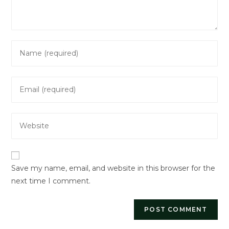
Enter
your
name
Enter
or
your
username
email
to
Enter
address
comment
your
to
website
comment
URL
Save my name, email, and website in this browser for the
(optional)
next time I comment.