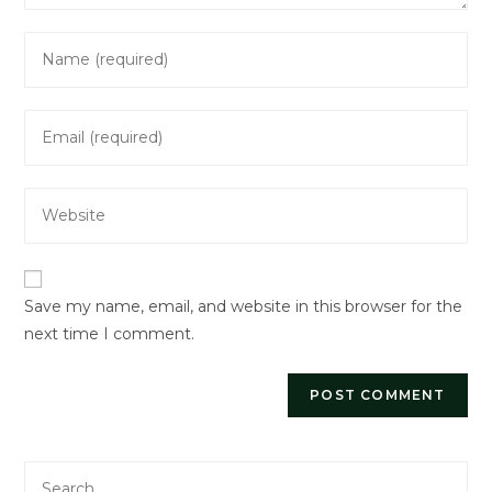
Enter
your
name
Enter
or
your
username
email
to
Enter
address
comment
your
to
website
comment
URL
Save my name, email, and website in this browser for the
(optional)
next time I comment.