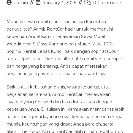
Post
Post
Post
admin
January 4, 2025
0 Comments
author:
last
comments:
modified:
Mencari sewa mobil murah melainkan konsisten
berkwalitas? ArimbiRentCar hadir untuk memenuhi
keperluan Anda! Kami menawarkan Sewa Mobil
Weddingcar S Class Pangandaran Murah Mulai 100k –
Sopir & Rental Lepas Kunci, baik dengan sopir ataupun
rental lepas kunci. Dengan alternatif mobil yang komplit
dan harga yang bersaing, Anda dapat merasakan
perjalanan yang nyaman tanpa cemas soal biaya.
Baik untuk kebutuhan bisnis, wisata keluarga, atau
perjalanan sehari-hari, ArimbiRentCar menawarkan
layanan yang fleksibel dan bisa disesuaikan dengan
keperluan Anda. Di tulisan ini, kami akan membahas lebih
dalam mengenai layanan sewa kendaraan beroda empat
murah, keuntungan yang dapat Anda peroleh, serta
alasan mengapa ArimbiRentCar ialah pilihan tepat untuk