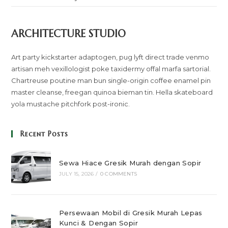
ARCHITECTURE STUDIO
Art party kickstarter adaptogen, pug lyft direct trade venmo
artisan meh vexillologist poke taxidermy offal marfa sartorial.
Chartreuse poutine man bun single-origin coffee enamel pin
master cleanse, freegan quinoa bieman tin. Hella skateboard
yola mustache pitchfork post-ironic.
Recent Posts
Sewa Hiace Gresik Murah dengan Sopir
JULY 15, 2026
/
0 COMMENTS
Persewaan Mobil di Gresik Murah Lepas
Kunci & Dengan Sopir