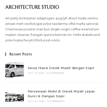
ARCHITECTURE STUDIO
Art party kickstarter adaptogen, pug lyft direct trade venmo
artisan meh vexillologist poke taxidermy offal marfa sartorial.
Chartreuse poutine man bun single-origin coffee enamel pin
master cleanse, freegan quinoa bieman tin. Hella skateboard
yola mustache pitchfork post-ironic.
Recent Posts
Sewa Hiace Gresik Murah dengan Sopir
JULY 15, 2026
/
0 COMMENTS
Persewaan Mobil di Gresik Murah Lepas
Kunci & Dengan Sopir
JULY 14, 2026
/
0 COMMENTS