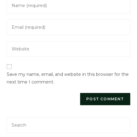
Enter
your
name
Enter
or
your
username
email
to
Enter
address
comment
your
to
website
comment
URL
Save my name, email, and website in this browser for the
(optional)
next time I comment.