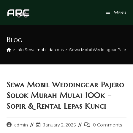
Skip
to
Menu
content
Blog
>
Info Sewa mobil dan bus
>
Sewa Mobil Weddingcar Pajero So
Sewa Mobil Weddingcar Pajero
Solok Murah Mulai 100k –
Sopir & Rental Lepas Kunci
Post
Post
Post
admin
January 2, 2025
0 Comments
author:
last
comments: