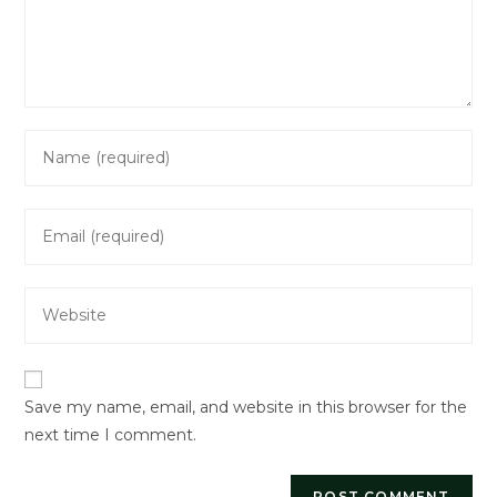
Enter
your
name
Enter
or
your
username
email
to
Enter
address
comment
your
to
website
comment
URL
Save my name, email, and website in this browser for the
(optional)
next time I comment.