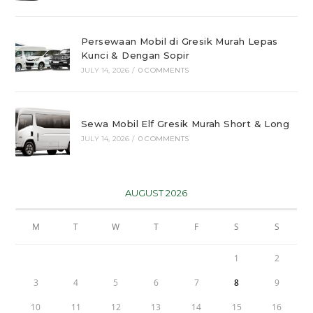
Persewaan Mobil di Gresik Murah Lepas
Kunci & Dengan Sopir
JULY 14, 2026
/
0 COMMENTS
Sewa Mobil Elf Gresik Murah Short & Long
JULY 14, 2026
/
0 COMMENTS
AUGUST 2026
M
T
W
T
F
S
S
1
2
3
4
5
6
7
8
9
10
11
12
13
14
15
16