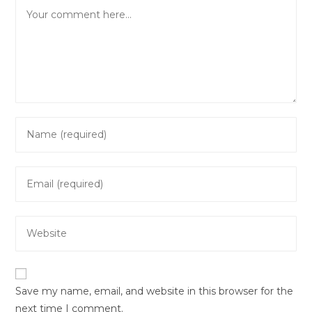
Comment
Enter
your
name
Enter
or
your
username
email
to
Enter
address
comment
your
to
website
comment
URL
Save my name, email, and website in this browser for the
(optional)
next time I comment.