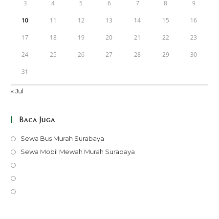
3
4
5
6
7
8
9
10
11
12
13
14
15
16
17
18
19
20
21
22
23
24
25
26
27
28
29
30
31
« Jul
Baca Juga
Opens
Sewa Bus Murah Surabaya
in
Opens
Sewa Mobil Mewah Murah Surabaya
a
in
Opens
new
a
in
Opens
tab
new
a
in
Opens
tab
new
a
in
tab
new
a