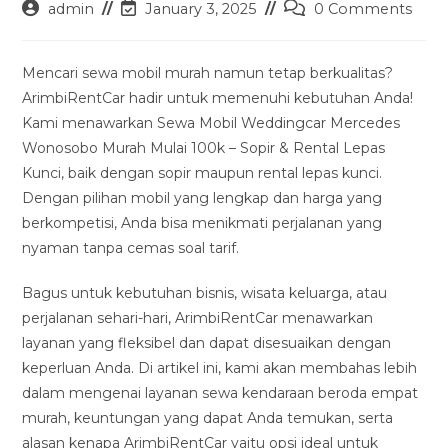
Post
Post
Post
admin
January 3, 2025
0 Comments
author:
last
comments:
modified:
Mencari sewa mobil murah namun tetap berkualitas?
ArimbiRentCar hadir untuk memenuhi kebutuhan Anda!
Kami menawarkan Sewa Mobil Weddingcar Mercedes
Wonosobo Murah Mulai 100k – Sopir & Rental Lepas
Kunci, baik dengan sopir maupun rental lepas kunci.
Dengan pilihan mobil yang lengkap dan harga yang
berkompetisi, Anda bisa menikmati perjalanan yang
nyaman tanpa cemas soal tarif.
Bagus untuk kebutuhan bisnis, wisata keluarga, atau
perjalanan sehari-hari, ArimbiRentCar menawarkan
layanan yang fleksibel dan dapat disesuaikan dengan
keperluan Anda. Di artikel ini, kami akan membahas lebih
dalam mengenai layanan sewa kendaraan beroda empat
murah, keuntungan yang dapat Anda temukan, serta
alasan kenapa ArimbiRentCar yaitu opsi ideal untuk