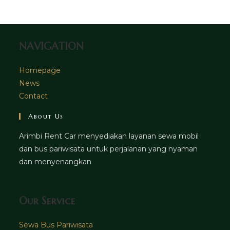
tab
new
tab
NAVIGATION
Homepage
News
Contact
About Us
Arimbi Rent Car menyediakan layanan sewa mobil
dan bus pariwisata untuk perjalanan yang nyaman
dan menyenangkan
Our Service
Sewa Bus Pariwisata