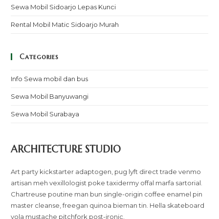
Sewa Mobil Sidoarjo Lepas Kunci
Rental Mobil Matic Sidoarjo Murah
Categories
Info Sewa mobil dan bus
Sewa Mobil Banyuwangi
Sewa Mobil Surabaya
ARCHITECTURE STUDIO
Art party kickstarter adaptogen, pug lyft direct trade venmo
artisan meh vexillologist poke taxidermy offal marfa sartorial.
Chartreuse poutine man bun single-origin coffee enamel pin
master cleanse, freegan quinoa bieman tin. Hella skateboard
yola mustache pitchfork post-ironic.