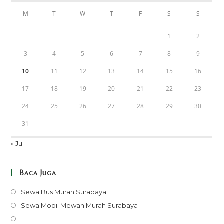
M
T
W
T
F
S
S
1
2
3
4
5
6
7
8
9
10
11
12
13
14
15
16
17
18
19
20
21
22
23
24
25
26
27
28
29
30
31
« Jul
Baca Juga
Opens
Sewa Bus Murah Surabaya
in
Opens
Sewa Mobil Mewah Murah Surabaya
a
in
Opens