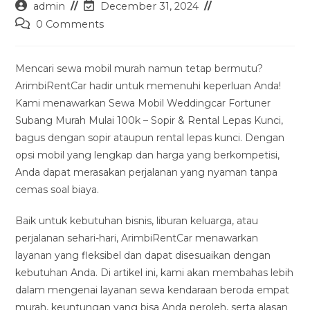
Post
Post
admin
December 31, 2024
author:
last
Post
0 Comments
modified:
comments:
Mencari sewa mobil murah namun tetap bermutu?
ArimbiRentCar hadir untuk memenuhi keperluan Anda!
Kami menawarkan Sewa Mobil Weddingcar Fortuner
Subang Murah Mulai 100k – Sopir & Rental Lepas Kunci,
bagus dengan sopir ataupun rental lepas kunci. Dengan
opsi mobil yang lengkap dan harga yang berkompetisi,
Anda dapat merasakan perjalanan yang nyaman tanpa
cemas soal biaya.
Baik untuk kebutuhan bisnis, liburan keluarga, atau
perjalanan sehari-hari, ArimbiRentCar menawarkan
layanan yang fleksibel dan dapat disesuaikan dengan
kebutuhan Anda. Di artikel ini, kami akan membahas lebih
dalam mengenai layanan sewa kendaraan beroda empat
murah, keuntungan yang bisa Anda peroleh, serta alasan