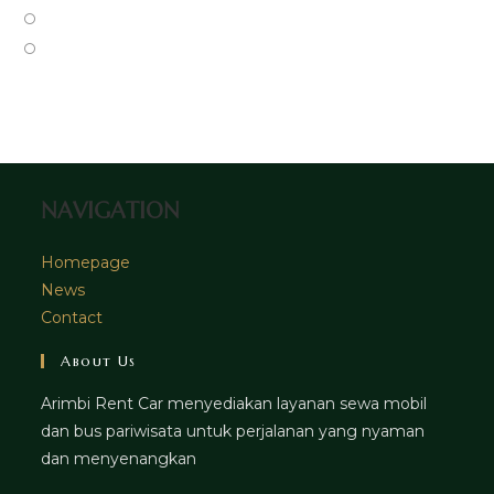
new
a
in
Opens
tab
new
a
in
Opens
tab
new
a
in
tab
new
a
tab
new
tab
NAVIGATION
Homepage
News
Contact
About Us
Arimbi Rent Car menyediakan layanan sewa mobil
dan bus pariwisata untuk perjalanan yang nyaman
dan menyenangkan