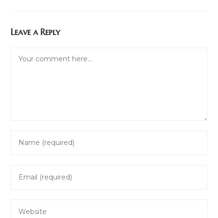
Leave a Reply
Comment
Enter
your
name
Enter
or
your
username
email
to
Enter
address
comment
your