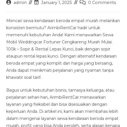
Post
Post
Post
admin
January 1, 2025
0 Comments
author:
last
comments:
modified:
Mencari sewa kendaraan beroda empat murah melainkan
konsisten bermutu? ArimbiRentCar hadir untuk
memenuhi kebutuhan Anda! Kami menawarkan Sewa
Mobil Weddingcar Fortuner Cengkareng Murah Mulai
100k – Sopir & Rental Lepas Kunci, baik dengan sopir
ataupun rental lepas kunci. Dengan alternatif kendaraan
beroda empat yang komplit dan harga yang bersaing,
Anda dapat menikmati perjalanan yang nyaman tanpa
khawatir soal tarif.
Bagus untuk kebutuhan bisnis, tamasya keluarga, atau
perjalanan sehari-hari, ArimbiRentCar menawarkan
layanan yang fleksibel dan bisa disesuaikan dengan
keperluan Anda. Di artikel ini, kami akan membahas lebih
dalam mengenai layanan sewa kendaraan beroda empat
murah, profit yang bisa Anda peroleh, serta alasan kenapa