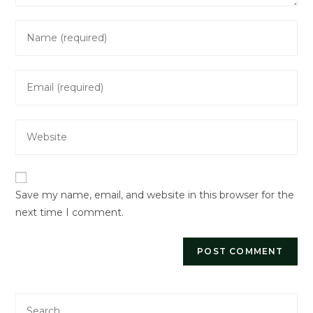
Enter
your
name
Enter
or
your
username
email
to
Enter
address
comment
your
to
website
comment
URL
Save my name, email, and website in this browser for the
(optional)
next time I comment.