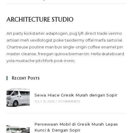
ARCHITECTURE STUDIO
Art party kickstarter adaptogen, pug lyft direct trade venmo
artisan meh vexillologist poke taxidermy offal marfa sartorial.
Chartreuse poutine man bun single-origin coffee enamel pin
master cleanse, freegan quinoa bieman tin. Hella skateboard
yola mustache pitchfork post-ironic.
Recent Posts
Sewa Hiace Gresik Murah dengan Sopir
JULY 15, 2026
/
0 COMMENTS
Persewaan Mobil di Gresik Murah Lepas
Kunci & Dengan Sopir