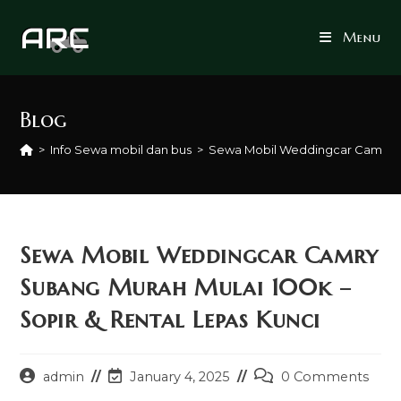
Skip
to
Menu
content
Blog
>
Info Sewa mobil dan bus
>
Sewa Mobil Weddingcar Camry Su
Sewa Mobil Weddingcar Camry
Subang Murah Mulai 100k –
Sopir & Rental Lepas Kunci
Post
Post
Post
admin
January 4, 2025
0 Comments
author:
last
comments: