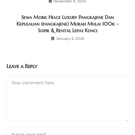
November 11, 2024
Sewa Mobil Hiace Luxury Pangkajene Dan
Kepulauan (pangkajene) Murah Mulai 100k –
Sopir & Rental Lepas Kunci
January 6, 2025
Leave a Reply
Comment
Enter