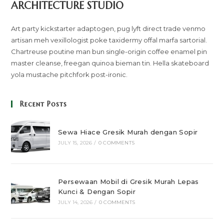
ARCHITECTURE STUDIO
Art party kickstarter adaptogen, pug lyft direct trade venmo
artisan meh vexillologist poke taxidermy offal marfa sartorial.
Chartreuse poutine man bun single-origin coffee enamel pin
master cleanse, freegan quinoa bieman tin. Hella skateboard
yola mustache pitchfork post-ironic.
Recent Posts
Sewa Hiace Gresik Murah dengan Sopir
JULY 15, 2026
/
0 COMMENTS
Persewaan Mobil di Gresik Murah Lepas
Kunci & Dengan Sopir
JULY 14, 2026
/
0 COMMENTS