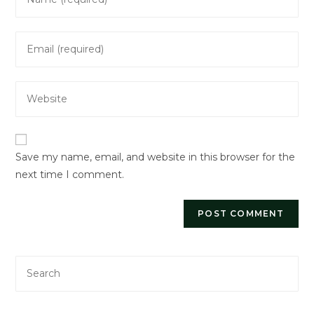
your
name
Enter
or
your
username
email
to
Enter
address
comment
your
to
website
comment
URL
Save my name, email, and website in this browser for the
(optional)
next time I comment.