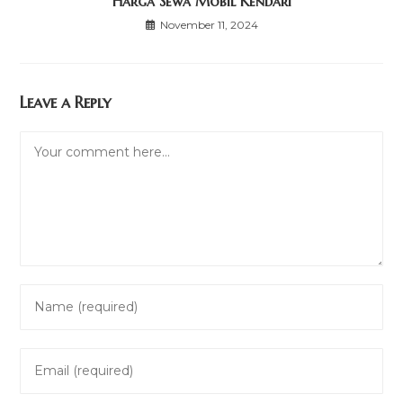
Harga Sewa Mobil Kendari
November 11, 2024
Leave a Reply
Comment
Enter
your
name
Enter
or
your
username