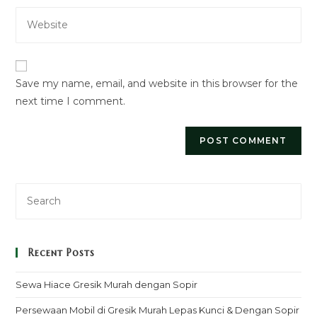
email
to
Enter
address
comment
your
to
website
comment
URL
Save my name, email, and website in this browser for the
(optional)
next time I comment.
Recent Posts
Sewa Hiace Gresik Murah dengan Sopir
Persewaan Mobil di Gresik Murah Lepas Kunci & Dengan Sopir