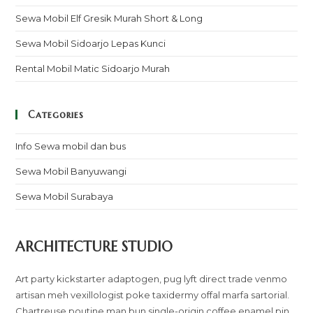
Sewa Mobil Elf Gresik Murah Short & Long
Sewa Mobil Sidoarjo Lepas Kunci
Rental Mobil Matic Sidoarjo Murah
Categories
Info Sewa mobil dan bus
Sewa Mobil Banyuwangi
Sewa Mobil Surabaya
ARCHITECTURE STUDIO
Art party kickstarter adaptogen, pug lyft direct trade venmo
artisan meh vexillologist poke taxidermy offal marfa sartorial.
Chartreuse poutine man bun single-origin coffee enamel pin