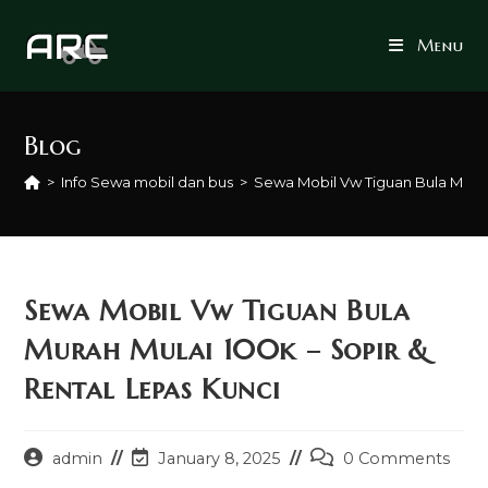
Skip
to
Menu
content
Blog
>
Info Sewa mobil dan bus
>
Sewa Mobil Vw Tiguan Bula Murah 
Sewa Mobil Vw Tiguan Bula
Murah Mulai 100k – Sopir &
Rental Lepas Kunci
Post
Post
Post
admin
January 8, 2025
0 Comments
author:
last
comments: