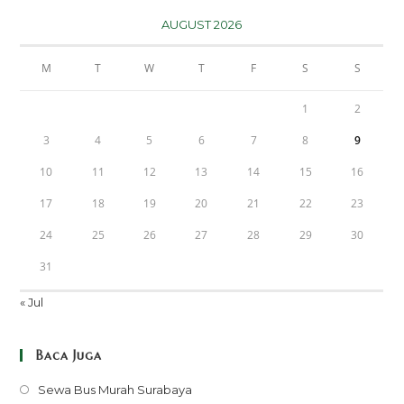
AUGUST 2026
M
T
W
T
F
S
S
1
2
3
4
5
6
7
8
9
10
11
12
13
14
15
16
17
18
19
20
21
22
23
24
25
26
27
28
29
30
31
« Jul
Baca Juga
Opens
Sewa Bus Murah Surabaya