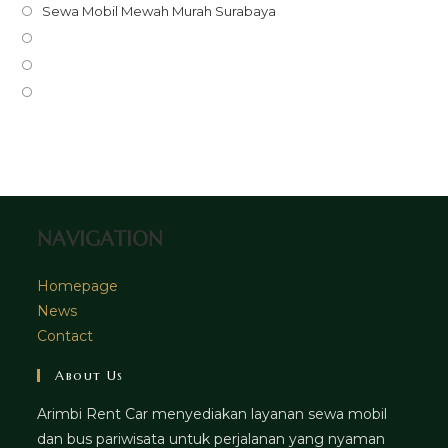
in
Opens
Sewa Mobil Mewah Murah Surabaya
a
in
Opens
new
a
in
Opens
tab
new
a
in
Opens
tab
new
a
in
tab
new
a
tab
new
tab
NAVIGATION
Homepage
News
Contact
About Us
Arimbi Rent Car menyediakan layanan sewa mobil
dan bus pariwisata untuk perjalanan yang nyaman