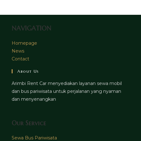
tab
new
tab
NAVIGATION
Homepage
News
Contact
About Us
Arimbi Rent Car menyediakan layanan sewa mobil
dan bus pariwisata untuk perjalanan yang nyaman
dan menyenangkan
Our Service
Sewa Bus Pariwisata