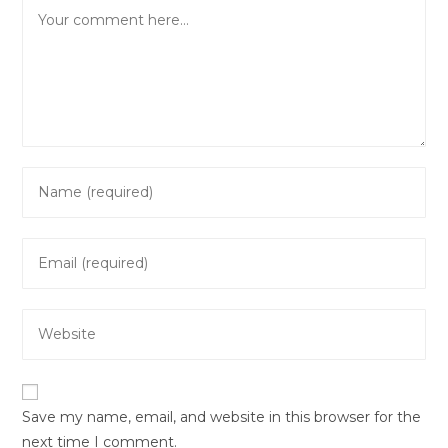
Comment
Enter
your
name
Enter
or
your
username
email
to
Enter
address
comment
your
to
website
comment
URL
Save my name, email, and website in this browser for the
(optional)
next time I comment.