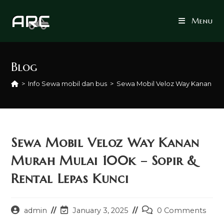
Skip
to
Menu
content
Blog
>
Info Sewa mobil dan bus
>
Sewa Mobil Veloz Way Kanan Mura
Sewa Mobil Veloz Way Kanan
Murah Mulai 100k – Sopir &
Rental Lepas Kunci
Post
Post
Post
admin
January 3, 2025
0 Comments
author:
last
comments: