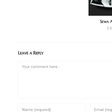
Sewa 
D
Leave a Reply
Comment
Enter
Enter