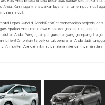
n. Baik Anda berada di kota besar atau daerah sekitar, kami sia
i Anda. Kami juga menawarkan layanan antar jemput mobil aga
mbalian mobil.
Rental Lepas Kunci di ArimbiRentCar menawarkan berjenis-jenis
angan. Apakah Anda mau sewa mobil dengan sopir atau lepas
kebutuhan Anda. Pengerjaan pengorderan yang gampang, harga
imbiRentCar pilihan terbaik untuk perjalanan Anda. Jadi, tunggu
 di ArimbiRentCar dan nikmati perjalanan dengan nyaman dan