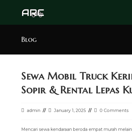
Skip
to
content
Blog
Sewa Mobil Truck Ker
Sopir & Rental Lepas K
Post
Post
Post
admin
January 1, 2025
0 Comments
author:
last
comments:
modified:
Mencari sewa kendaraan beroda empat murah melaink