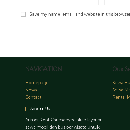
your
your
name
email
Save my name, email, and website in this browse
or
address
username
to
to
comment
comment
NAVIGATION
Our Se
Homepage
Sewa Bus
News
Sewa Mo
Contact
Rental M
About Us
Arimbi Rent Car menyediakan layanan
sewa mobil dan bus pariwisata untuk