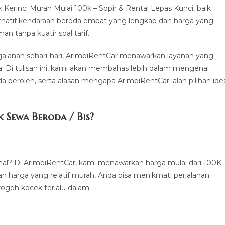
rinci Murah Mulai 100k – Sopir & Rental Lepas Kunci, baik
ernatif kendaraan beroda empat yang lengkap dan harga yang
n tanpa kuatir soal tarif.
erjalanan sehari-hari, ArimbiRentCar menawarkan layanan yang
a. Di tulisan ini, kami akan membahas lebih dalam mengenai
 peroleh, serta alasan mengapa ArimbiRentCar ialah pilihan ide
Sewa Beroda / Bis?
al? Di ArimbiRentCar, kami menawarkan harga mulai dari 100K
n harga yang relatif murah, Anda bisa menikmati perjalanan
goh kocek terlalu dalam.