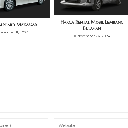
Harga Rental Mobil Lembang
Alphard Makassar
Bulanan
ecember 11, 2024
November 26, 2024
Enter