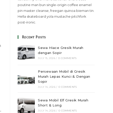
poutine man bun single-origin coffee enamel
pin master cleanse, freegan quinoa bieman tin.
Hella skateboard yola mustache pitchfork
post-ironic.
Recent Posts
n
Sewa Hiace Gresik Murah
dengan Sopir
JULY 15, 2026
/
0 COMMENTS
Persewaan Mobil di Gresik
Murah Lepas Kunci & Dengan
Sopir
JULY 14, 2026
/
0 COMMENTS
Sewa Mobil Elf Gresik Murah
Short & Long
,
JULY 14, 2026
/
0 COMMENTS