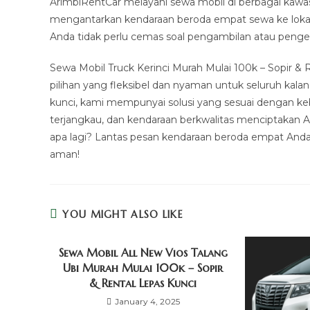
ArimbiRentCar melayani sewa mobil di berbagai kawasa
mengantarkan kendaraan beroda empat sewa ke lokas
Anda tidak perlu cemas soal pengambilan atau penge
Sewa Mobil Truck Kerinci Murah Mulai 100k – Sopir & 
pilihan yang fleksibel dan nyaman untuk seluruh kal
kunci, kami mempunyai solusi yang sesuai dengan 
terjangkau, dan kendaraan berkwalitas menciptakan Ar
apa lagi? Lantas pesan kendaraan beroda empat Anda
aman!
YOU MIGHT ALSO LIKE
Sewa Mobil All New Vios Talang
Ubi Murah Mulai 100k – Sopir
& Rental Lepas Kunci
January 4, 2025