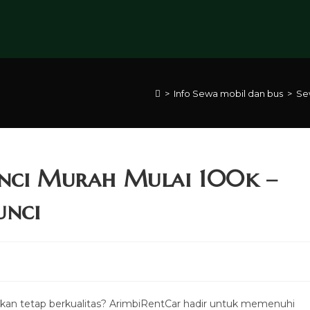
>
Info Sewa mobil dan bus
>
Sew
inci Murah Mulai 100k –
unci
an tetap berkualitas? ArimbiRentCar hadir untuk memenuhi