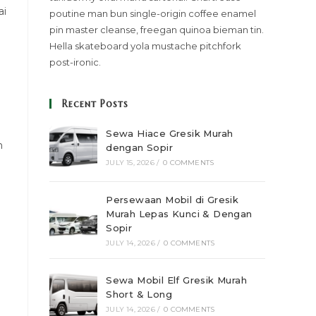
ai
poutine man bun single-origin coffee enamel
pin master cleanse, freegan quinoa bieman tin.
Hella skateboard yola mustache pitchfork
post-ironic.
Recent Posts
Sewa Hiace Gresik Murah
n
dengan Sopir
JULY 15, 2026
/
0 COMMENTS
Persewaan Mobil di Gresik
Murah Lepas Kunci & Dengan
Sopir
JULY 14, 2026
/
0 COMMENTS
Sewa Mobil Elf Gresik Murah
Short & Long
JULY 14, 2026
/
0 COMMENTS