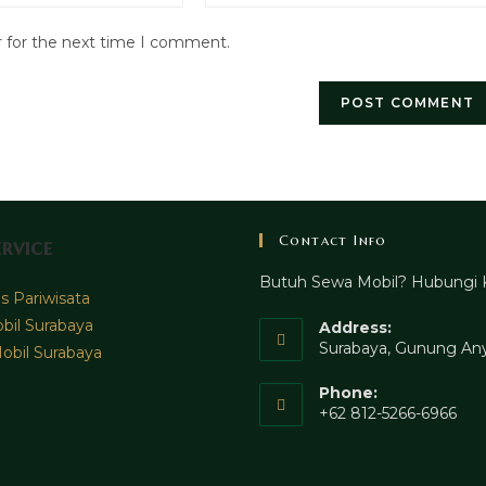
website
r for the next time I comment.
URL
(optional)
Contact Info
rvice
Butuh Sewa Mobil? Hubungi 
 Pariwisata
bil Surabaya
Address:
Surabaya, Gunung Any
obil Surabaya
Phone:
+62 812-5266-6966