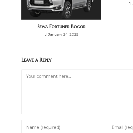
Sewa Fortuner Bogor
January 24, 2025
Leave a Reply
Comment
Enter
Enter
your
your