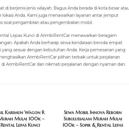
di berjenis-jenis wilayah. Bagus Anda berada di kota besar ata
e lokasi Anda. Kami juga menawarkan layanan antar jemput
s soal pengambilan atau pengembalian mobil.
Rental Lepas Kunci di ArimbiRentCar menawarkan beragam
alangan. Apakah Anda berharap sewa kendaraan beroda empat
si yang sesuai dengan kebutuhan Anda. Kerja pemesanan yang
enghasilkan ArimbiRentCar pilihan terbaik untuk perjalanan
a di ArimbiRentCar dan nikmati perjalanan dengan nyaman dan
il Karimun Wagon R
Sewa Mobil Innova Reborn
urah Mulai 100k –
Subulussalam Murah Mulai
 Rental Lepas Kunci
100k – Sopir & Rental Lepas