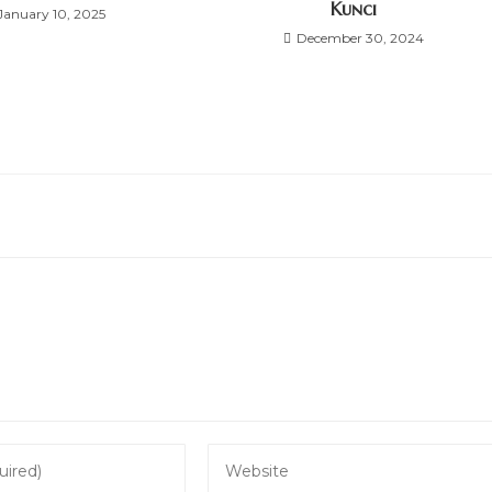
Kunci
January 10, 2025
December 30, 2024
Enter
your