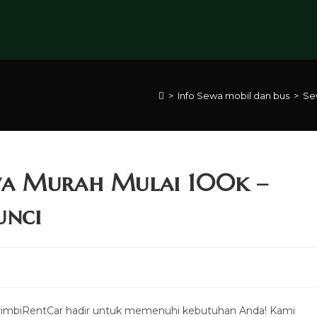
>
Info Sewa mobil dan bus
>
Se
wa Murah Mulai 100k –
unci
rimbiRentCar hadir untuk memenuhi kebutuhan Anda! Kami