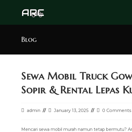
Skip
to
content
Blog
Sewa Mobil Truck Go
Sopir & Rental Lepas K
Post
Post
Post
admin
January 13, 2025
0 Comments
author:
last
comments:
modified:
Mencari sewa mobil murah namun tetap bermutu? A