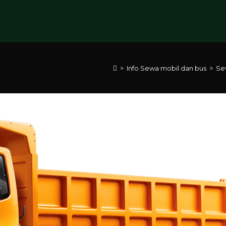
>
Info Sewa mobil dan bus
>
Se