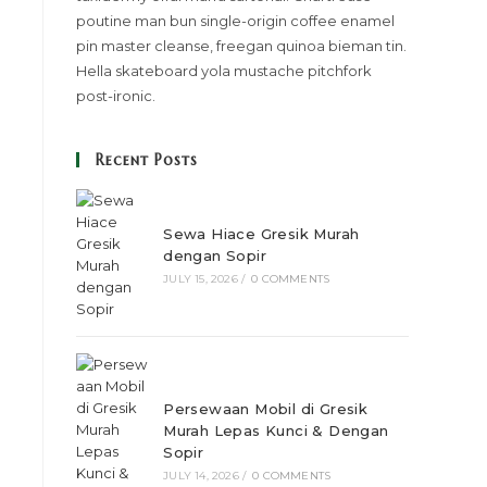
poutine man bun single-origin coffee enamel
pin master cleanse, freegan quinoa bieman tin.
Hella skateboard yola mustache pitchfork
post-ironic.
Recent Posts
Sewa Hiace Gresik Murah
dengan Sopir
JULY 15, 2026
/
0 COMMENTS
Persewaan Mobil di Gresik
Murah Lepas Kunci & Dengan
Sopir
JULY 14, 2026
/
0 COMMENTS