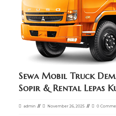
Sewa Mobil Truck De
Sopir & Rental Lepas K
Post
Post
Post
admin
November 26, 2025
0 Comme
author:
last
comments: