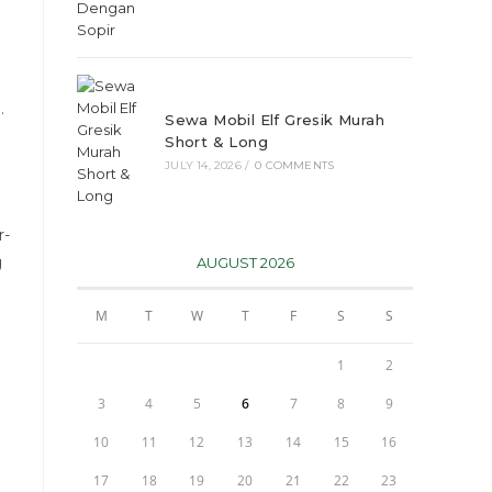
.
Sewa Mobil Elf Gresik Murah
Short & Long
JULY 14, 2026
/
0 COMMENTS
r-
g
AUGUST 2026
M
T
W
T
F
S
S
1
2
3
4
5
6
7
8
9
10
11
12
13
14
15
16
17
18
19
20
21
22
23