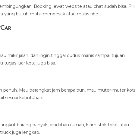
embingungkan. Booking lewat website atau chat sudah bisa. Pili
da yang butuh mobil mendesak atau malas ribet.
tCar
u mikir jalan, dan ingin tinggal duduk manis sampai tujuan.
u tugas luar kota juga bisa.
san penuh. Mau berangkat jam berapa pun, mau muter-muter kot
bil sesuai kebutuhan.
uat angkut barang banyak, pindahan rumah, kirim stok toko, atau
 truck juga lengkap.