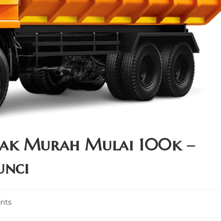
mak Murah Mulai 100k –
unci
nts