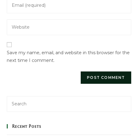
Enter
or
your
username
email
to
Enter
address
comment
your
to
website
comment
URL
Save my name, email, and website in this browser for the
(optional)
next time I comment.
Recent Posts