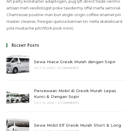
Art party kickstarter adaptogen, pug lyft direct trade venmo
artisan meh vexillologist poke taxidermy offal marfa sartorial.
Chartreuse poutine man bun single-origin coffee enamel pin
master cleanse, freegan quinoa bieman tin. Hella skateboard
yola mustache pitchfork post-ironic.
Recent Posts
Sewa Hiace Gresik Murah dengan Sopir
JULY 15, 2026
/
0 COMMENTS
Persewaan Mobil di Gresik Murah Lepas
Kunci & Dengan Sopir
JULY 14, 2026
/
0 COMMENTS
Sewa Mobil Elf Gresik Murah Short & Long