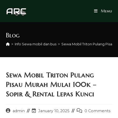
Skip
to
Menu
content
Blog
>
Info Sewa mobil dan bus
>
Sewa Mobil Triton Pulang Pisau M
Sewa Mobil Triton Pulang
Pisau Murah Mulai 100k –
Sopir & Rental Lepas Kunci
Post
Post
Post
admin
January 10, 2025
0 Comments
author:
last
comments: