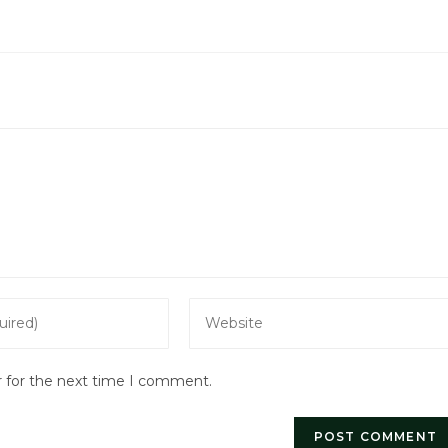
Enter
your
website
r for the next time I comment.
URL
(optional)