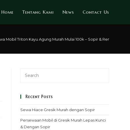
Home
Tentang Kami
News
Contact Us
wa Mobil Triton Kayu Agung Murah Mulai 100k – Sopir & Rental Lepas 
Recent Posts
Sewa Hiace Gresik Murah dengan Sopir
Persewaan Mobil di Gresik Murah Lepas Kunci
& Dengan Sopir