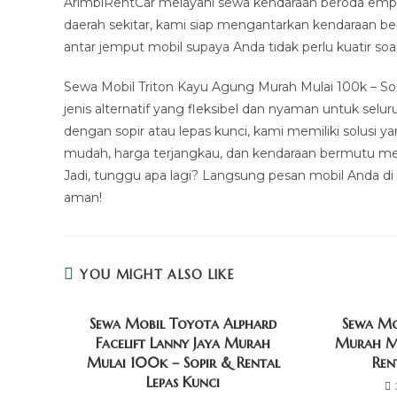
ArimbiRentCar melayani sewa kendaraan beroda empat
daerah sekitar, kami siap mengantarkan kendaraan b
antar jemput mobil supaya Anda tidak perlu kuatir s
Sewa Mobil Triton Kayu Agung Murah Mulai 100k – So
jenis alternatif yang fleksibel dan nyaman untuk se
dengan sopir atau lepas kunci, kami memiliki solusi
mudah, harga terjangkau, dan kendaraan bermutu mew
Jadi, tunggu apa lagi? Langsung pesan mobil Anda d
aman!
YOU MIGHT ALSO LIKE
Sewa Mobil Toyota Alphard
Sewa Mo
Facelift Lanny Jaya Murah
Murah Mu
Mulai 100k – Sopir & Rental
Ren
Lepas Kunci