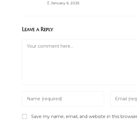
January 6, 2025
Leave a Reply
Comment
Enter
Enter
your
your
name
email
Save my name, email, and website in this browse
or
address
username
to
to
comment