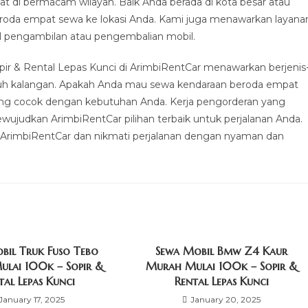
 di bermacam wilayah. Baik Anda berada di kota besar atau
eroda empat sewa ke lokasi Anda. Kami juga menawarkan layana
oal pengambilan atau pengembalian mobil.
pir & Rental Lepas Kunci di ArimbiRentCar menawarkan berjenis
luruh kalangan. Apakah Anda mau sewa kendaraan beroda empat
 yang cocok dengan kebutuhan Anda. Kerja pengorderan yang
ujudkan ArimbiRentCar pilihan terbaik untuk perjalanan Anda.
i ArimbiRentCar dan nikmati perjalanan dengan nyaman dan
bil Truk Fuso Tebo
Sewa Mobil Bmw Z4 Kaur
lai 100k – Sopir &
Murah Mulai 100k – Sopir &
tal Lepas Kunci
Rental Lepas Kunci
January 17, 2025
January 20, 2025