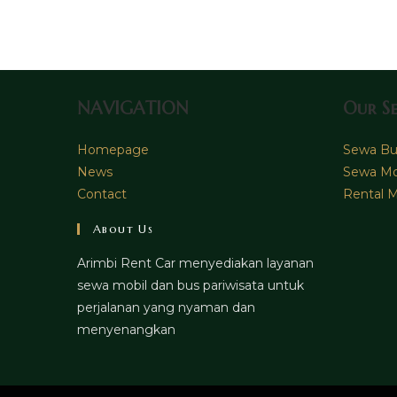
comment
NAVIGATION
Our Se
Homepage
Sewa Bus
News
Sewa Mo
Contact
Rental M
About Us
Arimbi Rent Car menyediakan layanan
sewa mobil dan bus pariwisata untuk
perjalanan yang nyaman dan
menyenangkan