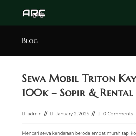
Skip
to
content
Blog
Sewa Mobil Triton Ka
100k – Sopir & Rental 
Post
Post
Post
admin
January 2, 2025
0 Comments
author:
last
comments:
modified:
Mencari sewa kendaraan beroda empat murah tapi k