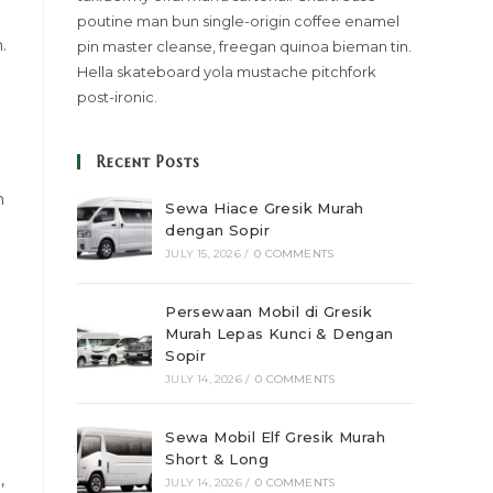
poutine man bun single-origin coffee enamel
.
pin master cleanse, freegan quinoa bieman tin.
Hella skateboard yola mustache pitchfork
post-ironic.
Recent Posts
n
Sewa Hiace Gresik Murah
dengan Sopir
JULY 15, 2026
/
0 COMMENTS
Persewaan Mobil di Gresik
Murah Lepas Kunci & Dengan
Sopir
JULY 14, 2026
/
0 COMMENTS
Sewa Mobil Elf Gresik Murah
Short & Long
,
JULY 14, 2026
/
0 COMMENTS