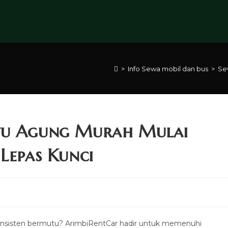
>
Info Sewa mobil dan bus
>
Se
yu Agung Murah Mulai
Lepas Kunci
onsisten bermutu? ArimbiRentCar hadir untuk memenuhi