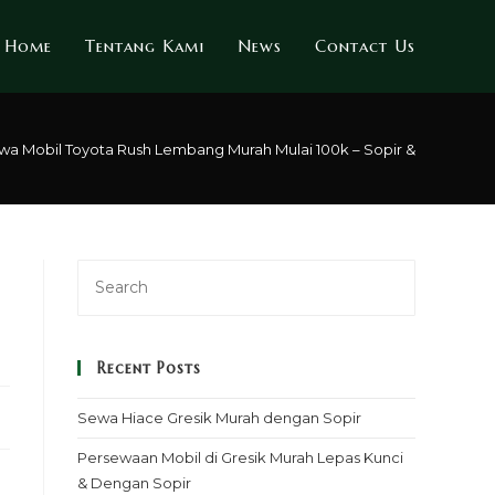
Home
Tentang Kami
News
Contact Us
wa Mobil Toyota Rush Lembang Murah Mulai 100k – Sopir & Rental Lep
Recent Posts
Sewa Hiace Gresik Murah dengan Sopir
Persewaan Mobil di Gresik Murah Lepas Kunci
& Dengan Sopir