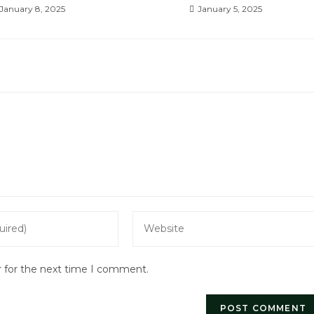
January 8, 2025
January 5, 2025
Enter
your
website
r for the next time I comment.
URL
(optional)