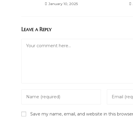
January 10, 2025
Leave a Reply
Comment
Enter
Enter
your
your
name
email
Save my name, email, and website in this browse
or
address
username
to
to
comment