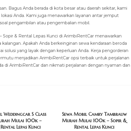
an. Bagus Anda berada di kota besar atau daerah sekitar, kami
lokasi Anda. Kami juga menawarkan layanan antar jemput
 soal pengambilan atau pengembalian mobil.
 Sopir & Rental Lepas Kunci di ArimbiRentCar menawarkan
a kalangan. Apakah Anda berkeinginan sewa kendaraan beroda
i solusi yang layak dengan keperluan Anda. Kerja pengorderan
rmutu menjadikan ArimbiRentCar opsi terbaik untuk perjalanan
nda di ArimbiRentCar dan nikmati perjalanan dengan nyaman dan
l Weddingcar S Class
Sewa Mobil Camry Tambrauw
urah Mulai 100k –
Murah Mulai 100k – Sopir &
 Rental Lepas Kunci
Rental Lepas Kunci