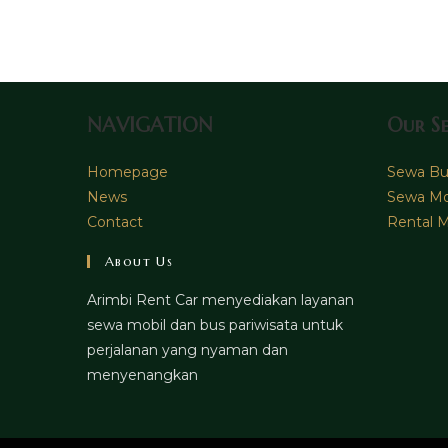
comment
NAVIGATION
Our Se
Homepage
Sewa Bus
News
Sewa Mo
Contact
Rental M
About Us
Arimbi Rent Car menyediakan layanan
sewa mobil dan bus pariwisata untuk
perjalanan yang nyaman dan
menyenangkan