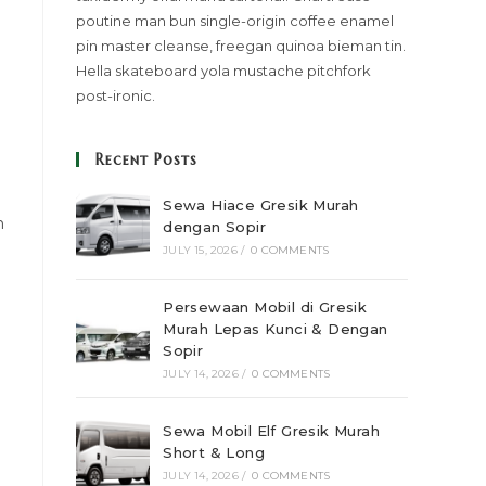
poutine man bun single-origin coffee enamel
pin master cleanse, freegan quinoa bieman tin.
Hella skateboard yola mustache pitchfork
post-ironic.
Recent Posts
Sewa Hiace Gresik Murah
n
dengan Sopir
JULY 15, 2026
/
0 COMMENTS
Persewaan Mobil di Gresik
Murah Lepas Kunci & Dengan
Sopir
JULY 14, 2026
/
0 COMMENTS
Sewa Mobil Elf Gresik Murah
Short & Long
JULY 14, 2026
/
0 COMMENTS