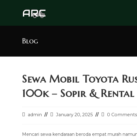
Skip
to
content
Blog
Sewa Mobil Toyota Ru
100k – Sopir & Rental 
Post
Post
Post
admin
January 20, 2025
0 Comments
author:
last
comments:
modified:
Mencari sewa kendaraan beroda empat murah namun 