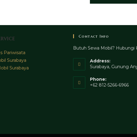
Contact Info
rvice
Butuh Sewa Mobil? Hubungi 
 Pariwisata
bil Surabaya
Address:
Surabaya, Gunung Any
obil Surabaya
Phone:
+62 812-5266-6966