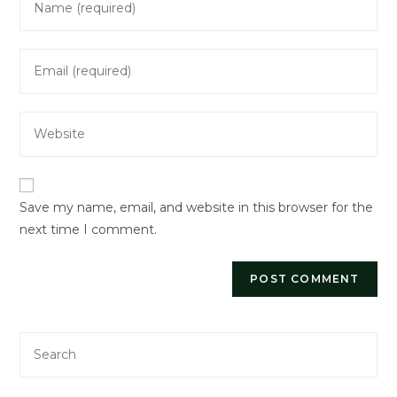
your
name
Enter
or
your
username
email
to
Enter
address
comment
your
to
website
comment
URL
Save my name, email, and website in this browser for the
(optional)
next time I comment.