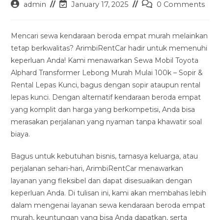
Post
Post
Post
admin
January 17, 2025
0 Comments
author:
last
comments:
modified:
Mencari sewa kendaraan beroda empat murah melainkan
tetap berkwalitas? ArimbiRentCar hadir untuk memenuhi
keperluan Anda! Kami menawarkan Sewa Mobil Toyota
Alphard Transformer Lebong Murah Mulai 100k – Sopir &
Rental Lepas Kunci, bagus dengan sopir ataupun rental
lepas kunci. Dengan alternatif kendaraan beroda empat
yang komplit dan harga yang berkompetisi, Anda bisa
merasakan perjalanan yang nyaman tanpa khawatir soal
biaya.
Bagus untuk kebutuhan bisnis, tamasya keluarga, atau
perjalanan sehari-hari, ArimbiRentCar menawarkan
layanan yang fleksibel dan dapat disesuaikan dengan
keperluan Anda. Di tulisan ini, kami akan membahas lebih
dalam mengenai layanan sewa kendaraan beroda empat
murah, keuntungan yang bisa Anda dapatkan, serta