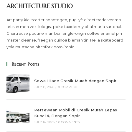
ARCHITECTURE STUDIO
Art party kickstarter adaptogen, pug lyft direct trade venmo
artisan meh vexillologist poke taxidermy offal marfa sartorial.
Chartreuse poutine man bun single-origin coffee enamel pin
master cleanse, freegan quinoa bieman tin. Hella skateboard
yola mustache pitchfork post-ironic.
Recent Posts
Sewa Hiace Gresik Murah dengan Sopir
JULY 15, 2026
/
0 COMMENTS
Persewaan Mobil di Gresik Murah Lepas
Kunci & Dengan Sopir
JULY 14, 2026
/
0 COMMENTS