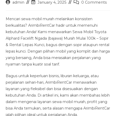
Post
Post
Post
admin
January 4, 2025
0 Comments
author:
last
comments:
modified:
Mencari sewa mobil murah melainkan konsisten
berkualitas? ArimbiRentCar hadir untuk memenuhi
kebutuhan Anda! Kami menawarkan Sewa Mobil Toyota
Alphard Facelift Ngada (bajawa) Murah Mulai 100k – Sopir
& Rental Lepas Kunci, bagus dengan sopir ataupun rental
lepas kunci. Dengan pilihan mobil yang komplit dan harga
yang bersaing, Anda bisa merasakan perjalanan yang
nyaman tanpa kuatir soal tarif.
Bagus untuk keperluan bisnis, liburan keluarga, atau
perjalanan sehari-hari, ArimbiRentCar menawarkan
layanan yang fleksibel dan bisa disesuaikan dengan
kebutuhan Anda. Di artikel ini, kami akan membahas lebih
dalam mengenai layanan sewa mobil murah, profit yang
bisa Anda temukan, serta alasan mengapa ArimbiRentCar
ialah pilihan ideal untuk perjalanan Anda.