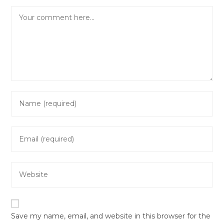
Comment
Enter
your
name
Enter
or
your
username
email
to
Enter
address
comment
your
to
website
comment
URL
Save my name, email, and website in this browser for the
(optional)