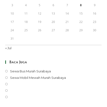
3
4
5
6
7
8
9
10
11
12
13
14
15
16
17
18
19
20
21
22
23
24
25
26
27
28
29
30
31
« Jul
Baca Juga
Opens
Sewa Bus Murah Surabaya
in
Opens
Sewa Mobil Mewah Murah Surabaya
a
in
Opens
new
a
in
Opens
tab
new
a
in
Opens
tab
new
a
in