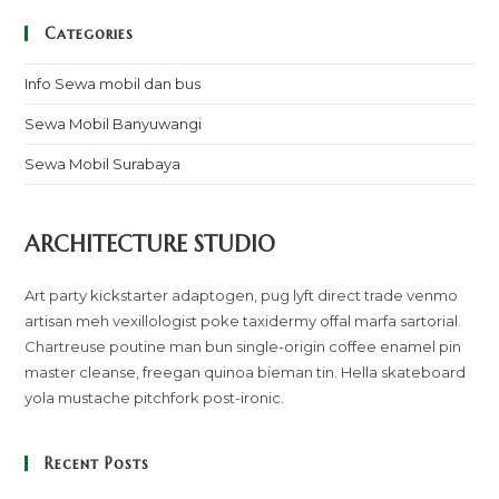
Categories
Info Sewa mobil dan bus
Sewa Mobil Banyuwangi
Sewa Mobil Surabaya
ARCHITECTURE STUDIO
Art party kickstarter adaptogen, pug lyft direct trade venmo
artisan meh vexillologist poke taxidermy offal marfa sartorial.
Chartreuse poutine man bun single-origin coffee enamel pin
master cleanse, freegan quinoa bieman tin. Hella skateboard
yola mustache pitchfork post-ironic.
Recent Posts