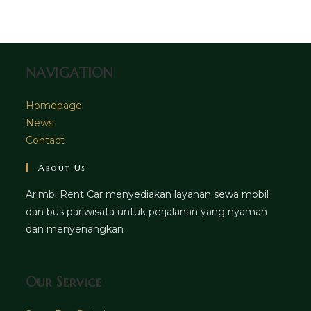
tab
new
a
tab
new
tab
NAVIGATION
Homepage
News
Contact
About Us
Arimbi Rent Car menyediakan layanan sewa mobil
dan bus pariwisata untuk perjalanan yang nyaman
dan menyenangkan
Our Service