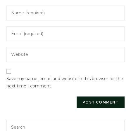
Enter
your
name
Enter
or
your
username
email
to
Enter
address
comment
your
to
website
comment
URL
Save my name, email, and website in this browser for the
(optional)
next time I comment.