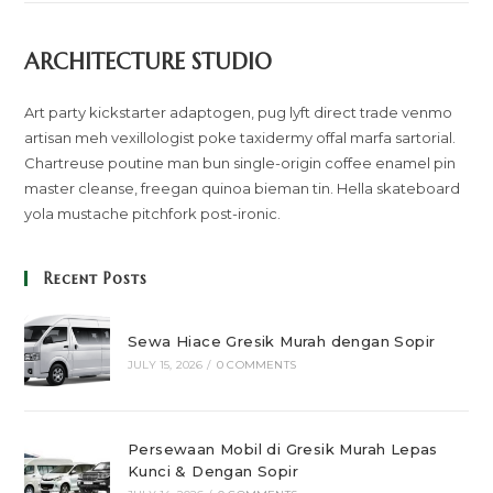
ARCHITECTURE STUDIO
Art party kickstarter adaptogen, pug lyft direct trade venmo
artisan meh vexillologist poke taxidermy offal marfa sartorial.
Chartreuse poutine man bun single-origin coffee enamel pin
master cleanse, freegan quinoa bieman tin. Hella skateboard
yola mustache pitchfork post-ironic.
Recent Posts
Sewa Hiace Gresik Murah dengan Sopir
JULY 15, 2026
/
0 COMMENTS
Persewaan Mobil di Gresik Murah Lepas
Kunci & Dengan Sopir